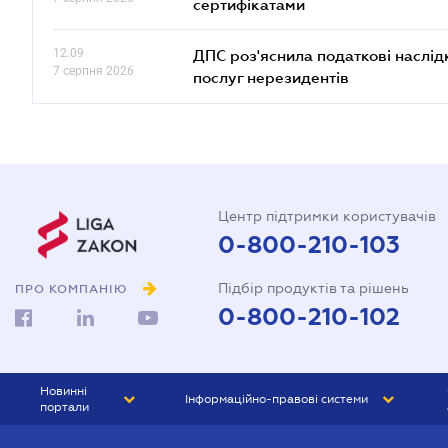
сертифікатами
12.09
ДПС роз'яснила податкові наслід
7 серпня 2026
послуг нерезидентів
Центр підтримки користувачів
0-800-210-103
Підбір продуктів та рішень
ПРО КОМПАНІЮ
0-800-210-102
Новинні
Інформаційно-правові системи
портали
ЮРЛІГА
Право України