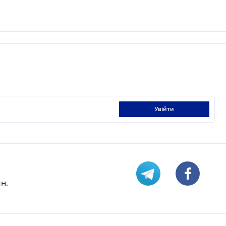
увійти
н.