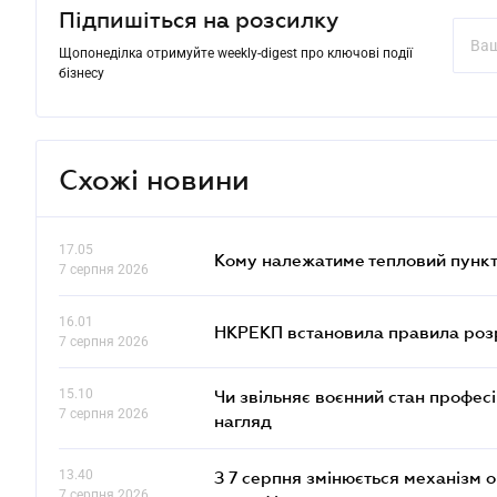
Підпишіться на розсилку
Щопонеділка отримуйте weekly-digest про ключові події
бізнесу
Схожі новини
17.05
Кому належатиме тепловий пункт
7 серпня 2026
16.01
НКРЕКП встановила правила розра
7 серпня 2026
15.10
Чи звільняє воєнний стан профес
7 серпня 2026
нагляд
13.40
З 7 серпня змінюється механізм 
7 серпня 2026