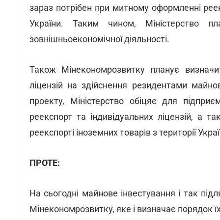
зараз потрібен при митному оформленні реек
України. Таким чином, Міністерство п
зовнішньоекономічної діяльності.
Також Мінекономрозвитку планує визначити
ліцензій на здійснення резидентами майнов
проекту, Міністерство обіцяє для підприє
реекспорт та індивідуальних ліцензій, а 
реекспорті іноземних товарів з території Украї
ПРОТЕ:
На сьогодні майнове інвестування і так під
Мінекономрозвитку, яке і визначає порядок їх