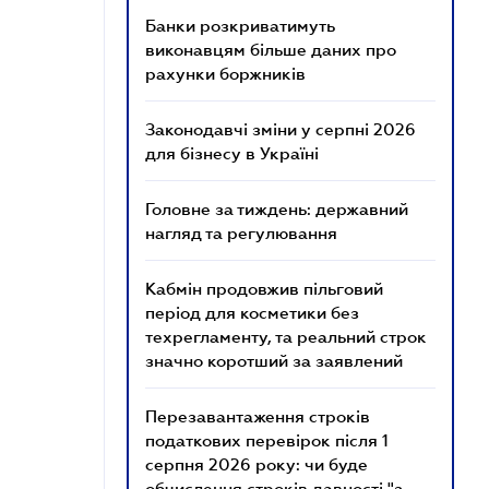
Банки розкриватимуть
виконавцям більше даних про
рахунки боржників
Законодавчі зміни у серпні 2026
для бізнесу в Україні
Головне за тиждень: державний
нагляд та регулювання
Кабмін продовжив пільговий
період для косметики без
техрегламенту, та реальний строк
значно коротший за заявлений
Перезавантаження строків
податкових перевірок після 1
серпня 2026 року: чи буде
обчислення строків давності "з