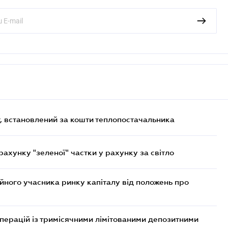
, встановлений за кошти теплопостачальника
хунку "зеленої" частки у рахунку за світло
ійного учасника ринку капіталу від положень про
операцій із тримісячними лімітованими депозитними