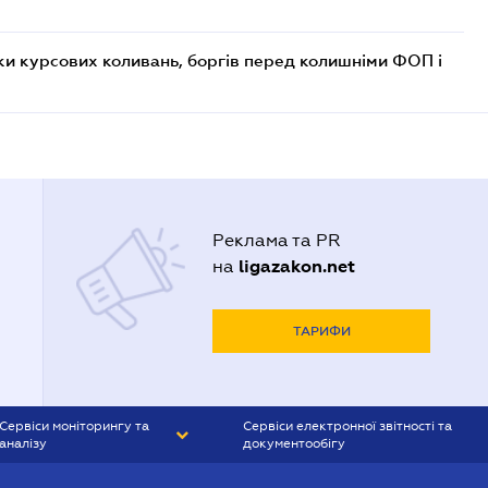
ки курсових коливань, боргів перед колишніми ФОП і
Реклама та PR
ligazakon.net
на
ТАРИФИ
Сервіси моніторингу та
Сервіси електронної звітності та
аналізу
документообігу
CONTR AGENT
Liga:REPORT