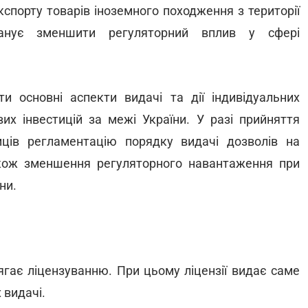
спорту товарів іноземного походження з території
ланує зменшити регуляторний вплив у сфері
 основні аспекти видачі та дії індивідуальних
их інвестицій за межі України. У разі прийняття
мців регламентацію порядку видачі дозволів на
також зменшення регуляторного навантаження при
ни.
лягає ліцензуванню. При цьому ліцензії видає саме
 видачі.