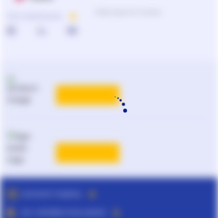
ПРО КОМПАНІЮ
Підбір продуктів та рішень
0-800-210-102
Реклама та PR
на
ligazakon.net
ТАРИФИ
Національний юридичний
каталог України
Liga:BOOK
ТАРИФИ
ДЕТАЛЬНІШЕ