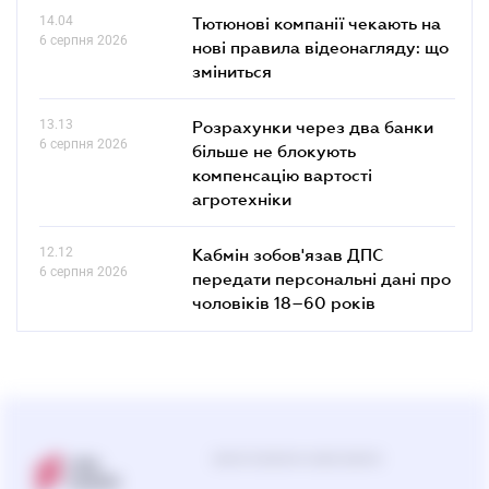
14.04
Тютюнові компанії чекають на
6 серпня 2026
нові правила відеонагляду: що
зміниться
13.13
Розрахунки через два банки
6 серпня 2026
більше не блокують
компенсацію вартості
агротехніки
12.12
Кабмін зобов'язав ДПС
6 серпня 2026
передати персональні дані про
чоловіків 18–60 років
Центр підтримки користувачів
0-800-210-103