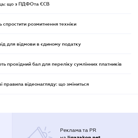
ць: що з ПДФОта ЄСВ
 спростити розмитнення техніки
ід для відмови в єдиному податку
ють прохідний бал для переліку сумлінних платників
ві правила відеонагляду: що зміниться
Реклама та PR
ligazakon.net
на