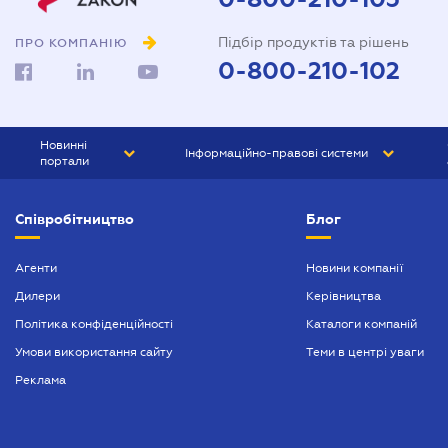
Підбір продуктів та рішень
ПРО КОМПАНІЮ
0-800-210-102
Новинні
Інформаційно-правові системи
портали
ЮРЛІГА
Право України
Співробітництво
Блог
БІЗНЕС
ГРАНД
БУХГАЛТЕР.ua
ПРАЙМ
Агенти
Новини компанії
Дилери
Керівництва
БУХГАЛТЕР ПРОФ
Політика конфіденційності
Каталоги компаній
ЮРИСТ ПРОФ
Умови використання сайту
Теми в центрі уваги
ЮРИСТ
Реклама
ПІДПРИЄМЕЦЬ