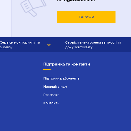
ТАРИФИ
Сервіси моніторингу та
Сервіси електронної звітності та
аналізу
документообігу
CONTR AGENT
Liga:REPORT
Підтримка та контакти
SMS-МАЯК
VERDICTUM
Підтримка абонентів
Напишіть нам
SEMANTRUM
Розсилки
SMS-МАЯК ІПОТЕКА
Контакти