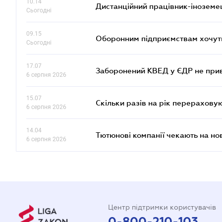
10.14
Дистанційний працівник-іноземе
Сьогодні
09.15
Оборонним підприємствам хочуть
Сьогодні
17.07
Заборонений КВЕД у ЄДР не прив
6 серпня 2026
15.07
Скільки разів на рік перерахову
6 серпня 2026
14.04
Тютюнові компанії чекають на но
6 серпня 2026
Центр підтримки користувачів
0-800-210-103