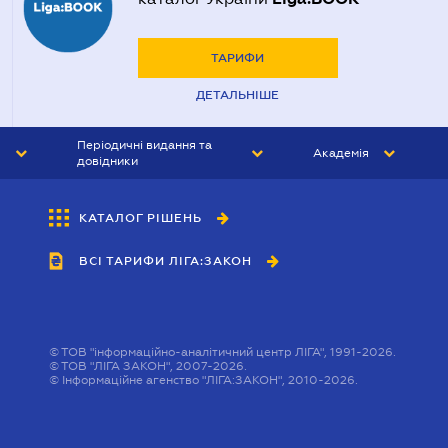
ТАРИФИ
ДЕТАЛЬНІШЕ
Періодичні видання та
Академія
довідники
ЮРИСТ&ЗАКОН
АКАДЕМІЯ ЛІГА:ЗАКОН
КАТАЛОГ РІШЕНЬ
БУХГАЛТЕР&ЗАКОН
ВСІ ТАРИФИ ЛІГА:ЗАКОН
ВІСНИК МСФЗ
ІНТЕРБУХ
ОСОБИСТИЙ ЕКСПЕРТ
©
ТОВ "інформаційно-аналітичний центр ЛІГА", 1991-2026.
©
ТОВ "ЛІГА ЗАКОН", 2007-2026.
©
Інформаційне агенство "ЛІГА:ЗАКОН", 2010-2026.