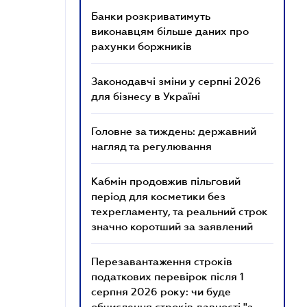
Банки розкриватимуть
виконавцям більше даних про
рахунки боржників
Законодавчі зміни у серпні 2026
для бізнесу в Україні
Головне за тиждень: державний
нагляд та регулювання
Кабмін продовжив пільговий
період для косметики без
техрегламенту, та реальний строк
значно коротший за заявлений
Перезавантаження строків
податкових перевірок після 1
серпня 2026 року: чи буде
обчислення строків давності "з