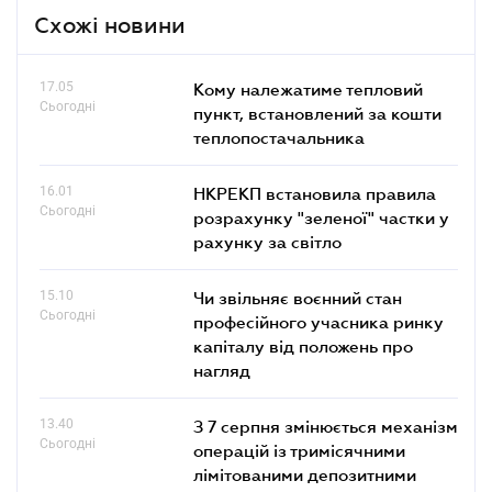
Схожі новини
17.05
Кому належатиме тепловий
Сьогодні
пункт, встановлений за кошти
теплопостачальника
16.01
НКРЕКП встановила правила
Сьогодні
розрахунку "зеленої" частки у
рахунку за світло
15.10
Чи звільняє воєнний стан
Сьогодні
професійного учасника ринку
капіталу від положень про
нагляд
13.40
З 7 серпня змінюється механізм
Сьогодні
операцій із тримісячними
лімітованими депозитними