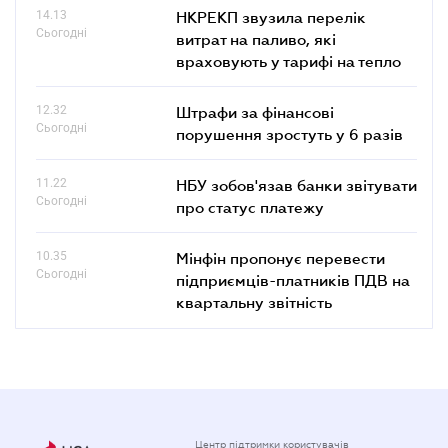
14.13
НКРЕКП звузила перелік
Сьогодні
витрат на паливо, які
враховують у тарифі на тепло
12.32
Штрафи за фінансові
Сьогодні
порушення зростуть у 6 разів
11.22
НБУ зобов'язав банки звітувати
Сьогодні
про статус платежу
10.35
Мінфін пропонує перевести
Сьогодні
підприємців-платників ПДВ на
квартальну звітність
Центр підтримки користувачів