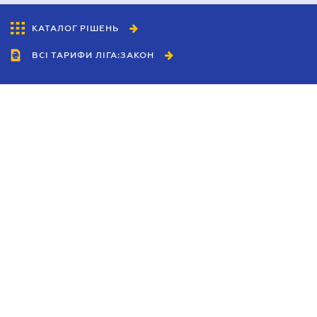
КАТАЛОГ РІШЕНЬ
ВСІ ТАРИФИ ЛІГА:ЗАКОН
Співробітництво
Агенти
Дилери
Політика конфіденційності
Умови використання сайту
Реклама
Блог
Новини компанії
Керівництва
Каталоги компаній
Теми в центрі уваги