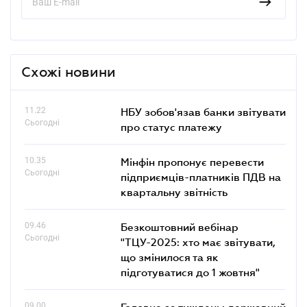
Схожі новини
11.22
НБУ зобов'язав банки звітувати
Сьогодні
про статус платежу
10.35
Мінфін пропонує перевести
Сьогодні
підприємців-платників ПДВ на
квартальну звітність
09.46
Безкоштовний вебінар
Сьогодні
"ТЦУ-2025: хто має звітувати,
що змінилося та як
підготуватися до 1 жовтня"
09.00
Головне за тиждень: державний