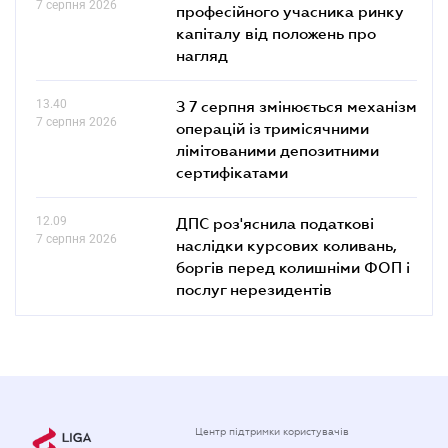
7 серпня 2026
професійного учасника ринку
капіталу від положень про
нагляд
13.40
З 7 серпня змінюється механізм
7 серпня 2026
операцій із тримісячними
лімітованими депозитними
сертифікатами
12.09
ДПС роз'яснила податкові
7 серпня 2026
наслідки курсових коливань,
боргів перед колишніми ФОП і
послуг нерезидентів
Центр підтримки користувачів