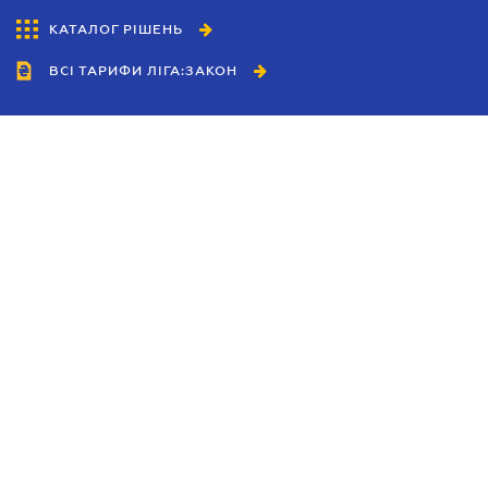
КАТАЛОГ РІШЕНЬ
ВСІ ТАРИФИ ЛІГА:ЗАКОН
Співробітництво
Агенти
Дилери
Політика конфіденційності
Умови використання сайту
Реклама
Блог
Новини компанії
Керівництва
Каталоги компаній
Теми в центрі уваги