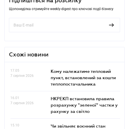
Підпишіться на розсилку
Щопонеділка отримуйте weekly-digest про ключові події бізнесу
Схожі новини
17.05
Кому належатиме тепловий
7 серпня 2026
пункт, встановлений за кошти
теплопостачальника
16.01
НКРЕКП встановила правила
7 серпня 2026
розрахунку "зеленої" частки у
рахунку за світло
15.10
Чи звільняє воєнний стан