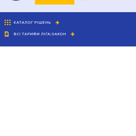
КАТАЛОГ РІШЕНЬ
ВСІ ТАРИФИ ЛІГА:ЗАКОН
Співробітництво
Агенти
Дилери
Політика конфіденційності
Умови використання сайту
Реклама
Блог
Новини компанії
Керівництва