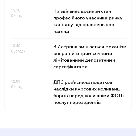
15.10
Чи звільняє воєнний стан
Сьогодні
професійного учасника ринку
капіталу від положень про
нагляд
13.40
З 7 серпня змінюється механізм
Сьогодні
операцій із тримісячними
лімітованими депозитними
сертифікатами
12.09
ДПС роз'яснила податкові
Сьогодні
наслідки курсових коливань,
боргів перед колишніми ФОП і
послуг нерезидентів