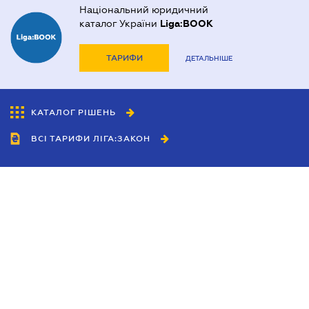
Національний юридичний
каталог України
Liga:BOOK
ТАРИФИ
ДЕТАЛЬНІШЕ
КАТАЛОГ РІШЕНЬ
ВСІ ТАРИФИ ЛІГА:ЗАКОН
Співробітництво
Агенти
Дилери
Політика конфіденційності
Умови використання сайту
Реклама
Блог