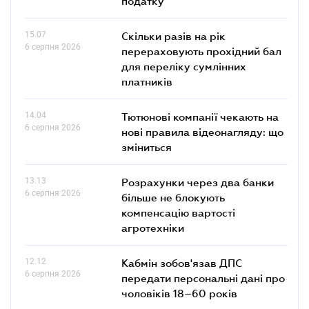
податку
15.07
Скільки разів на рік
6 серпня 2026
перераховують прохідний бал
для переліку сумлінних
платників
14.04
Тютюнові компанії чекають на
6 серпня 2026
нові правила відеонагляду: що
зміниться
13.13
Розрахунки через два банки
6 серпня 2026
більше не блокують
компенсацію вартості
агротехніки
12.12
Кабмін зобов'язав ДПС
6 серпня 2026
передати персональні дані про
чоловіків 18–60 років