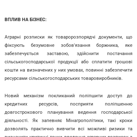
ВПЛИВ НА БІЗНЕС:
Аграрні розписки як товаророзпорядчі документи, що
фіксують безумовне зобов'язання боржника, яке
забезпечується заставою, здійснити постачання
сільськогосподарської продукції або сплатити грошові
кошти на визначених у них умовах, повинні забезпечити
ресурсами сільськогосподарських товаровиробників.
Новий механізм покликаний поліпшити доступ до
кредитних ресурсів, посприяти поліпшенню
довгострокового планування ведення господарської
діяльності. Як запевняє Мінагрополітики, такі кроки
дозволять практично вивчити всі можливі ризики та
визначити критичні точки введення аграрних розписок з