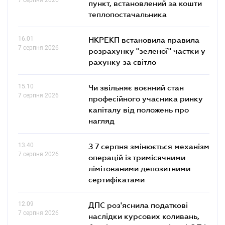
пункт, встановлений за кошти
теплопостачальника
16.01
НКРЕКП встановила правила
7 серпня 2026
розрахунку "зеленої" частки у
рахунку за світло
15.10
Чи звільняє воєнний стан
7 серпня 2026
професійного учасника ринку
капіталу від положень про
нагляд
13.40
З 7 серпня змінюється механізм
7 серпня 2026
операцій із тримісячними
лімітованими депозитними
сертифікатами
12.09
ДПС роз'яснила податкові
7 серпня 2026
наслідки курсових коливань,