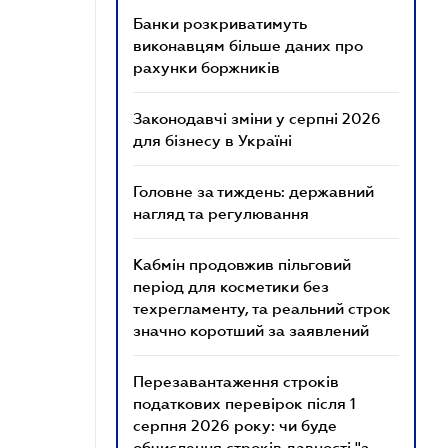
Банки розкриватимуть
виконавцям більше даних про
рахунки боржників
Законодавчі зміни у серпні 2026
для бізнесу в Україні
Головне за тиждень: державний
нагляд та регулювання
Кабмін продовжив пільговий
період для косметики без
техрегламенту, та реальний строк
значно коротший за заявлений
Перезавантаження строків
податкових перевірок після 1
серпня 2026 року: чи буде
обчислення строків давності "з