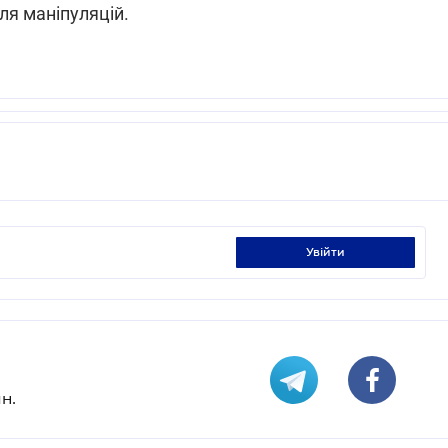
ля маніпуляцій.
увійти
н.