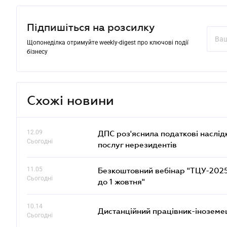
Підпишіться на розсилку
Щопонеділка отримуйте weekly-digest про ключові події
бізнесу
Схожі новини
12.09
ДПС роз'яснила податкові наслід
Сьогодні
послуг нерезидентів
11.05
Безкоштовний вебінар "ТЦУ-2025: 
Сьогодні
до 1 жовтня"
10.14
Дистанційний працівник-іноземе
Сьогодні