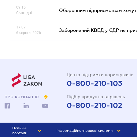
09.15
Оборонним підприємствам хочуть
Сьогодні
17.07
Заборонений КВЕД у ЄДР не прив
6 серпня 2026
Центр підтримки користувачів
0-800-210-103
Підбір продуктів та рішень
ПРО КОМПАНІЮ
0-800-210-102
Новинні
Інформаційно-правові системи
портали