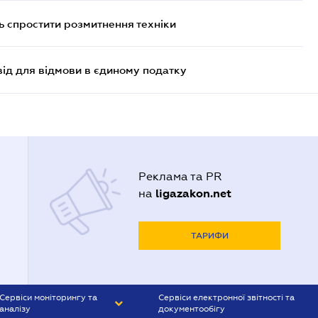
 спростити розмитнення техніки
ід для відмови в єдиному податку
Реклама та PR
ligazakon.net
на
ТАРИФИ
Сервіси моніторингу та
Сервіси електронної звітності та
аналізу
документообігу