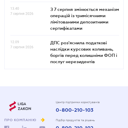
13.40
З 7 серпня змінюється механізм
7 серпня 2026
операцій із тримісячними
лімітованими депозитними
сертифікатами
12.09
ДПС роз'яснила податкові
7 серпня 2026
наслідки курсових коливань,
боргів перед колишніми ФОП і
послуг нерезидентів
Центр підтримки користувачів
0-800-210-103
ПРО КОМПАНІЮ
Підбір продуктів та рішень