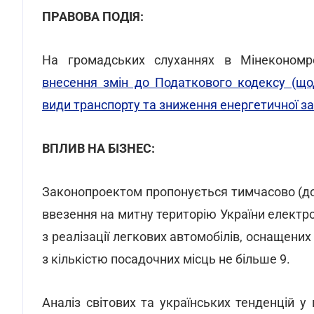
ПРАВОВА ПОДІЯ:
На громадських слуханнях в Мінеконом
внесення змін до Податкового кодексу (що
види транспорту та зниження енергетичної за
ВПЛИВ НА БІЗНЕС:
Законопроектом пропонується тимчасово (до 
ввезення на митну територію України електро
з реалізації легкових автомобілів, оснащени
з кількістю посадочних місць не більше 9.
Аналіз світових та українських тенденцій у 