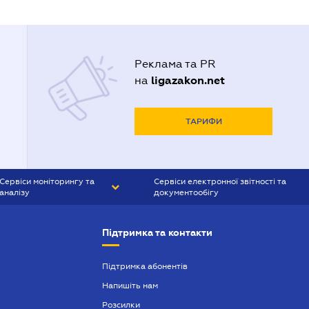
Реклама та PR
ligazakon.net
на
ТАРИФИ
Сервіси моніторингу та
Сервіси електронної звітності та
аналізу
документообігу
CONTR AGENT
Liga:REPORT
Підтримка та контакти
SMS-МАЯК
VERDICTUM
Підтримка абонентів
Напишіть нам
SEMANTRUM
Розсилки