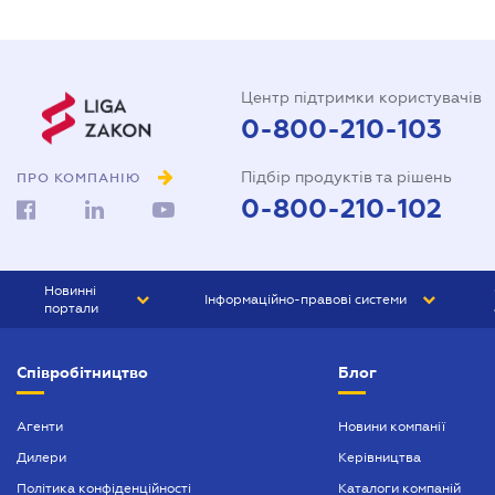
Центр підтримки користувачів
0-800-210-103
Підбір продуктів та рішень
ПРО КОМПАНІЮ
0-800-210-102
Новинні
Інформаційно-правові системи
портали
ЮРЛІГА
Право України
Співробітництво
Блог
БІЗНЕС
ГРАНД
БУХГАЛТЕР.ua
ПРАЙМ
Агенти
Новини компанії
Дилери
Керівництва
БУХГАЛТЕР ПРОФ
Політика конфіденційності
Каталоги компаній