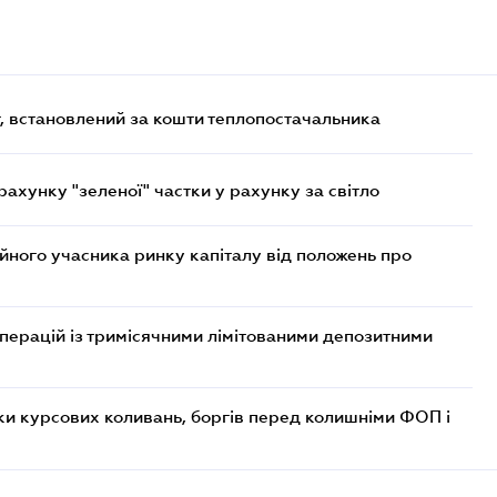
, встановлений за кошти теплопостачальника
хунку "зеленої" частки у рахунку за світло
ійного учасника ринку капіталу від положень про
операцій із тримісячними лімітованими депозитними
ки курсових коливань, боргів перед колишніми ФОП і