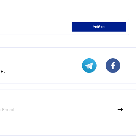
увійти
н.