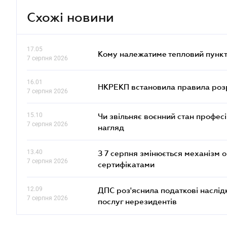
Схожі новини
17.05
Кому належатиме тепловий пункт
7 серпня 2026
16.01
НКРЕКП встановила правила розра
7 серпня 2026
15.10
Чи звільняє воєнний стан профес
7 серпня 2026
нагляд
13.40
З 7 серпня змінюється механізм 
7 серпня 2026
сертифікатами
12.09
ДПС роз'яснила податкові наслід
7 серпня 2026
послуг нерезидентів