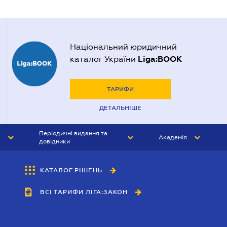
Національний юридичний
Liga:BOOK
каталог України
ТАРИФИ
ДЕТАЛЬНІШЕ
Періодичні видання та
Академія
довідники
ЮРИСТ&ЗАКОН
АКАДЕМІЯ ЛІГА:ЗАКОН
КАТАЛОГ РІШЕНЬ
БУХГАЛТЕР&ЗАКОН
ВСІ ТАРИФИ ЛІГА:ЗАКОН
ВІСНИК МСФЗ
ІНТЕРБУХ