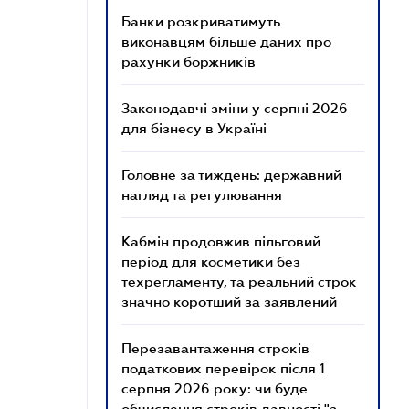
Банки розкриватимуть
виконавцям більше даних про
рахунки боржників
Законодавчі зміни у серпні 2026
для бізнесу в Україні
Головне за тиждень: державний
нагляд та регулювання
Кабмін продовжив пільговий
період для косметики без
техрегламенту, та реальний строк
значно коротший за заявлений
Перезавантаження строків
податкових перевірок після 1
серпня 2026 року: чи буде
обчислення строків давності "з