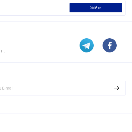
увійти
н.