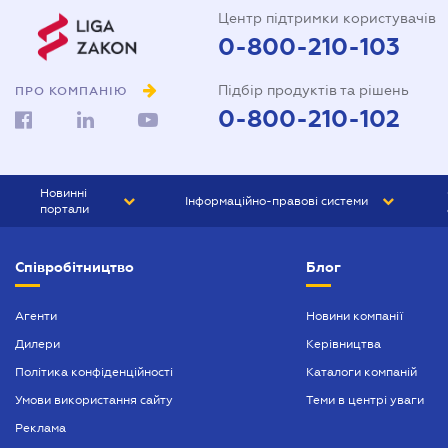
Центр підтримки користувачів
0-800-210-103
Підбір продуктів та рішень
ПРО КОМПАНІЮ
0-800-210-102
Новинні
Інформаційно-правові системи
портали
ЮРЛІГА
Право України
Співробітництво
Блог
БІЗНЕС
ГРАНД
БУХГАЛТЕР.ua
ПРАЙМ
Агенти
Новини компанії
Дилери
Керівництва
БУХГАЛТЕР ПРОФ
Політика конфіденційності
Каталоги компаній
ЮРИСТ ПРОФ
Умови використання сайту
Теми в центрі уваги
ЮРИСТ
Реклама