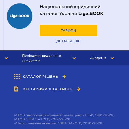
Національний юридичний
Liga:BOOK
каталог України
ТАРИФИ
ДЕТАЛЬНІШЕ
Періодичні видання та
Академія
довідники
ЮРИСТ&ЗАКОН
АКАДЕМІЯ ЛІГА:ЗАКОН
КАТАЛОГ РІШЕНЬ
БУХГАЛТЕР&ЗАКОН
ВСІ ТАРИФИ ЛІГА:ЗАКОН
ВІСНИК МСФЗ
ІНТЕРБУХ
ОСОБИСТИЙ ЕКСПЕРТ
©
ТОВ "інформаційно-аналітичний центр ЛІГА", 1991-2026.
©
ТОВ "ЛІГА ЗАКОН", 2007-2026.
©
Інформаційне агенство "ЛІГА:ЗАКОН", 2010-2026.