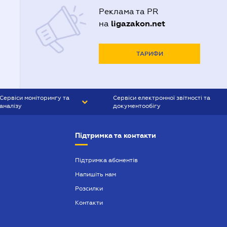
Реклама та PR
ligazakon.net
на
ТАРИФИ
Сервіси моніторингу та
Сервіси електронної звітності та
аналізу
документообігу
CONTR AGENT
Liga:REPORT
Підтримка та контакти
SMS-МАЯК
VERDICTUM
Підтримка абонентів
Напишіть нам
SEMANTRUM
Розсилки
SMS-МАЯК ІПОТЕКА
Контакти