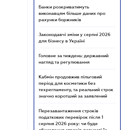
Банки розкриватимуть
виконавцям більше даних про
рахунки боржників
Законодавчі зміни у серпні 2026
для бізнесу в Україні
Головне за тиждень: державний
нагляд та регулювання
Кабмін продовжив пільговий
період для косметики без
техрегламенту, та реальний строк
значно коротший за заявлений
Перезавантаження строків
податкових перевірок після 1
серпня 2026 року: чи буде
обчислення строків давності "з