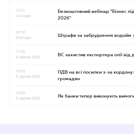
10.01
Безкоштовний вебінар "Бізнес під
Сьогодні
2026"
09.10
Штрафи за забруднення водойм зр
Сьогодні
17.00
ВС захистив експортера олії від
5 серпня 2026
16.05
ПДВ на всі посилки з-за кордону:
5 серпня 2026
громадян
14.09
Як банки тепер виконують вимоги
5 серпня 2026