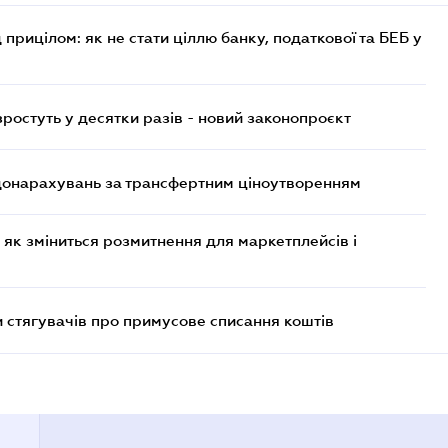
 прицілом: як не стати ціллю банку, податкової та БЕБ у
остуть у десятки разів - новий законопроєкт
 донарахувань за трансфертним ціноутворенням
 як зміниться розмитнення для маркетплейсів і
 стягувачів про примусове списання коштів