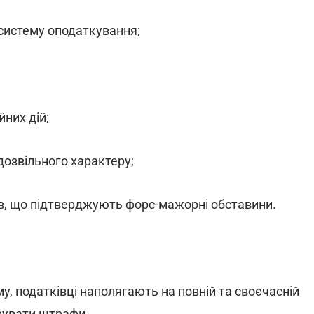
 систему оподаткування;
;
них дій;
дозвільного характеру;
в, що підтверджують форс-мажорні обставини.
у, податківці наполягають на повній та своєчасній
овувати штрафи.