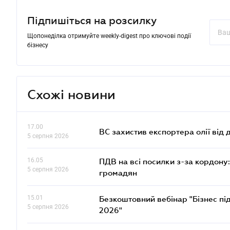
Підпишіться на розсилку
Щопонеділка отримуйте weekly-digest про ключові події
бізнесу
Схожі новини
17.00
ВС захистив експортера олії від
5 серпня 2026
16.05
ПДВ на всі посилки з-за кордону:
5 серпня 2026
громадян
15.01
Безкоштовний вебінар "Бізнес під
5 серпня 2026
2026"