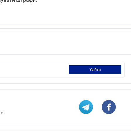
увійти
н.