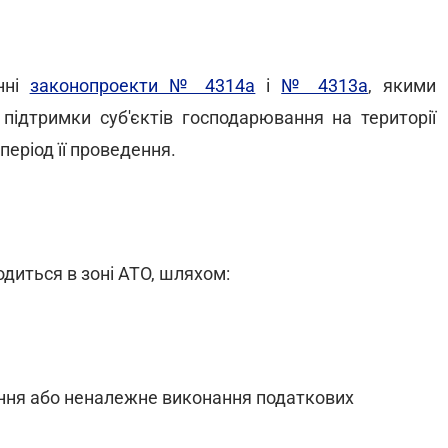
нні
законопроекти № 4314а
і
№ 4313а
, якими
підтримки суб'єктів господарювання на території
період її проведення.
одиться в зоні АТО, шляхом:
нання або неналежне виконання податкових