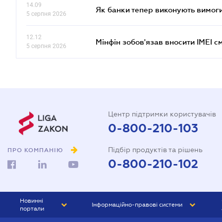
14.09
Як банки тепер виконують вимоги
5 серпня 2026
12.12
Мінфін зобов'язав вносити IMEI 
5 серпня 2026
Центр підтримки користувачів
0-800-210-103
Підбір продуктів та рішень
ПРО КОМПАНІЮ
0-800-210-102
Новинні
Інформаційно-правові системи
портали