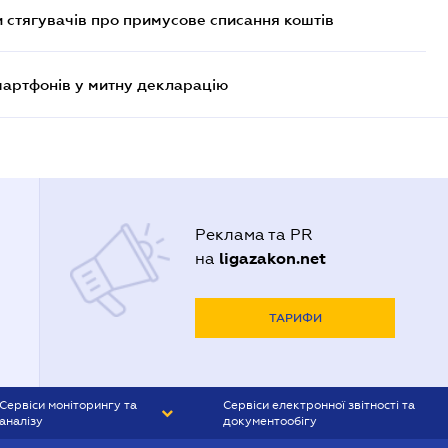
 стягувачів про примусове списання коштів
смартфонів у митну декларацію
Реклама та PR
ligazakon.net
на
ТАРИФИ
Сервіси моніторингу та
Сервіси електронної звітності та
аналізу
документообігу