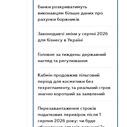
Банки розкриватимуть
виконавцям більше даних про
рахунки боржників
Законодавчі зміни у серпні 2026
для бізнесу в Україні
Головне за тиждень: державний
нагляд та регулювання
Кабмін продовжив пільговий
період для косметики без
техрегламенту, та реальний строк
значно коротший за заявлений
Перезавантаження строків
податкових перевірок після 1
серпня 2026 року: чи буде
обчислення строків давності "з