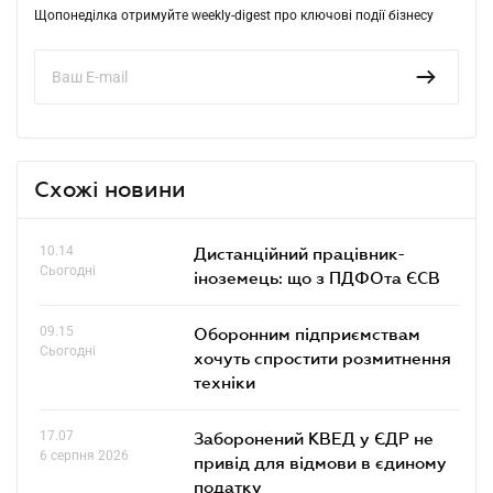
Щопонеділка отримуйте weekly-digest про ключові події бізнесу
Схожі новини
10.14
Дистанційний працівник-
Сьогодні
іноземець: що з ПДФОта ЄСВ
09.15
Оборонним підприємствам
Сьогодні
хочуть спростити розмитнення
техніки
17.07
Заборонений КВЕД у ЄДР не
6 серпня 2026
привід для відмови в єдиному
податку