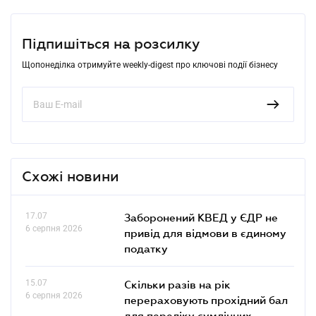
Підпишіться на розсилку
Щопонеділка отримуйте weekly-digest про ключові події бізнесу
Схожі новини
17.07
Заборонений КВЕД у ЄДР не
6 серпня 2026
привід для відмови в єдиному
податку
15.07
Скільки разів на рік
6 серпня 2026
перераховують прохідний бал
для переліку сумлінних