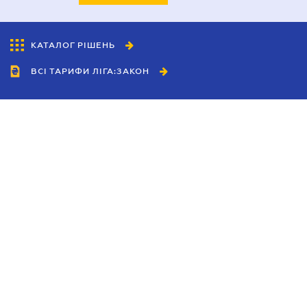
КАТАЛОГ РІШЕНЬ
ВСІ ТАРИФИ ЛІГА:ЗАКОН
Співробітництво
Агенти
Дилери
Політика конфіденційності
Умови використання сайту
Реклама
Блог
Новини компанії
Керівництва
Каталоги компаній