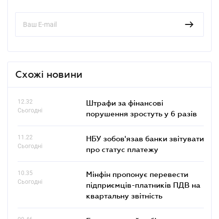
Схожі новини
12.32
Штрафи за фінансові
Сьогодні
порушення зростуть у 6 разів
11.22
НБУ зобов'язав банки звітувати
Сьогодні
про статус платежу
10.35
Мінфін пропонує перевести
Сьогодні
підприємців-платників ПДВ на
квартальну звітність