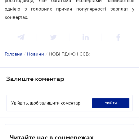
роботодавця, яке багатьма експертами називається
однією з головних причин популярності зарплат у
конвертах.
Головна
/
Новини
/
НОВІ ПДФО І ЄСВ:
Залиште коментар
Увійдіть, щоб залишити коментар
увійти
Читайте нас в соцмережах.