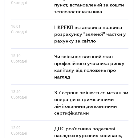
Сьогодні
пункт, встановлений за кошти
теплопостачальника
16.01
НКРЕКП встановила правила
Сьогодні
розрахунку "зеленої" частки у
рахунку за світло
15.10
Чи звільняє воєнний стан
Сьогодні
професійного учасника ринку
капіталу від положень про
нагляд
13.40
З 7 серпня змінюється механізм
Сьогодні
операцій із тримісячними
лімітованими депозитними
сертифікатами
12.09
ДПС роз'яснила податкові
Сьогодні
наслідки курсових коливань,