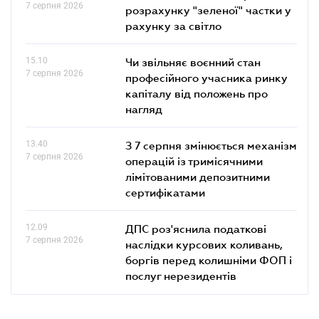
7 серпня 2026
розрахунку "зеленої" частки у
рахунку за світло
15.10
Чи звільняє воєнний стан
7 серпня 2026
професійного учасника ринку
капіталу від положень про
нагляд
13.40
З 7 серпня змінюється механізм
7 серпня 2026
операцій із тримісячними
лімітованими депозитними
сертифікатами
12.09
ДПС роз'яснила податкові
7 серпня 2026
наслідки курсових коливань,
боргів перед колишніми ФОП і
послуг нерезидентів