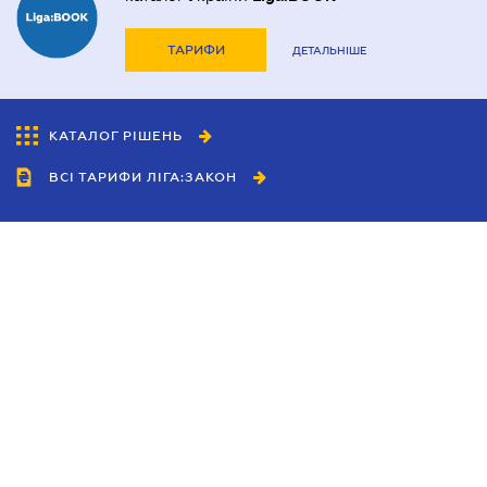
ТАРИФИ
ДЕТАЛЬНІШЕ
КАТАЛОГ РІШЕНЬ
ВСІ ТАРИФИ ЛІГА:ЗАКОН
Співробітництво
Агенти
Дилери
Політика конфіденційності
Умови використання сайту
Реклама
Блог
Новини компанії