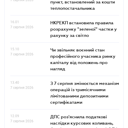
пункт, встановлений за кошти
теплопостачальника
16.01
НКРЕКП встановила правила
7 серпня 2026
розрахунку "зеленої" частки у
рахунку за світло
15.10
Чи звільняє воєнний стан
7 серпня 2026
професійного учасника ринку
капіталу від положень про
нагляд
13.40
З 7 серпня змінюється механізм
7 серпня 2026
операцій із тримісячними
лімітованими депозитними
сертифікатами
12.09
ДПС роз'яснила податкові
7 серпня 2026
наслідки курсових коливань,