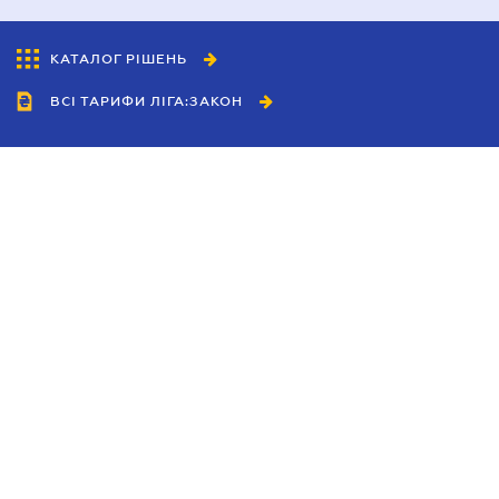
КАТАЛОГ РІШЕНЬ
ВСІ ТАРИФИ ЛІГА:ЗАКОН
Співробітництво
Агенти
Дилери
Політика конфіденційності
Умови використання сайту
Реклама
Блог
Новини компанії
Керівництва
Каталоги компаній