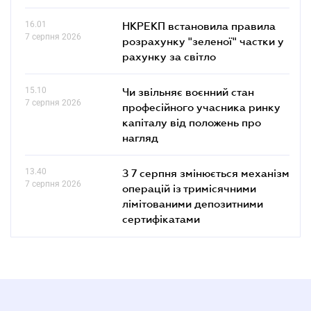
16.01
НКРЕКП встановила правила
7 серпня 2026
розрахунку "зеленої" частки у
рахунку за світло
15.10
Чи звільняє воєнний стан
7 серпня 2026
професійного учасника ринку
капіталу від положень про
нагляд
13.40
З 7 серпня змінюється механізм
7 серпня 2026
операцій із тримісячними
лімітованими депозитними
сертифікатами