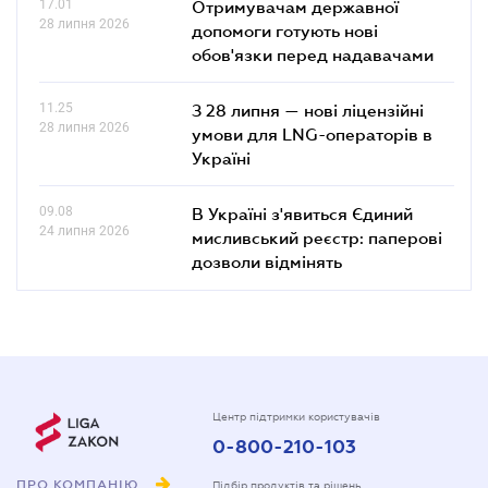
17.01
Отримувачам державної
28 липня 2026
допомоги готують нові
обов'язки перед надавачами
11.25
З 28 липня — нові ліцензійні
28 липня 2026
умови для LNG-операторів в
Україні
09.08
В Україні з'явиться Єдиний
24 липня 2026
мисливський реєстр: паперові
дозволи відмінять
Центр підтримки користувачів
0-800-210-103
ПРО КОМПАНІЮ
Підбір продуктів та рішень