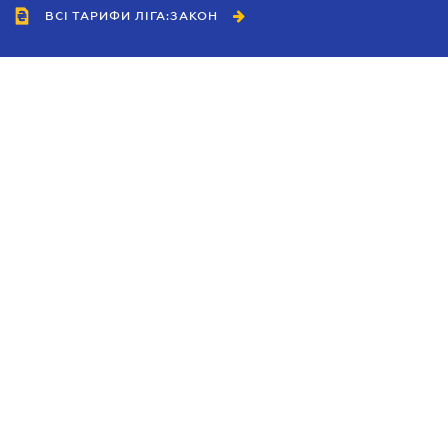
ВСІ ТАРИФИ ЛІГА:ЗАКОН
Співробітництво
Агенти
Дилери
Політика конфіденційності
Умови використання сайту
Реклама
Блог
Новини компанії
Керівництва
Каталоги компаній
Теми в центрі уваги
Підтримка та контакти