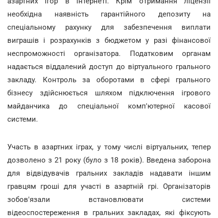
азартних ігор в інтернеті. Крім отримання ліцензії
необхідна наявність гарантійного депозиту на
спеціальному рахунку для забезпечення виплати
виграшів і розрахунків з бюджетом у разі фінансової
неспроможності організатора. Податковим органам
надається віддалений доступ до віртуального грального
закладу. Контроль за оборотами в сфері грального
бізнесу здійснюється шляхом підключення ігрового
майданчика до спеціальної комп'ютерної касової
системи.
Участь в азартних іграх, у тому числі віртуальних, тепер
дозволено з 21 року (було з 18 років). Введена заборона
для відвідувачів гральних закладів надавати іншим
гравцям гроші для участі в азартній грі. Організаторів
зобов'язали встановлювати системи
відеоспостереження в гральних закладах, які фіксують