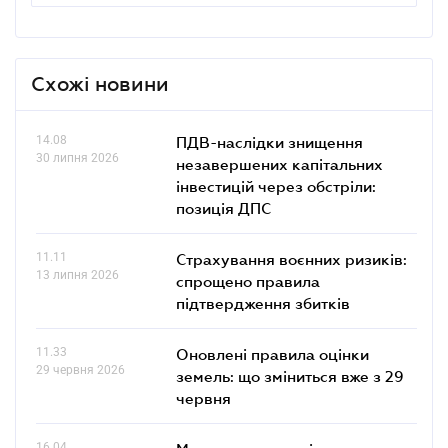
Схожі новини
14.08
ПДВ-наслідки знищення
30 липня 2026
незавершених капітальних
інвестицій через обстріли:
позиція ДПС
11.11
Страхування воєнних ризиків:
13 липня 2026
спрощено правила
підтвердження збитків
11.33
Оновлені правила оцінки
29 червня 2026
земель: що зміниться вже з 29
червня
16.04