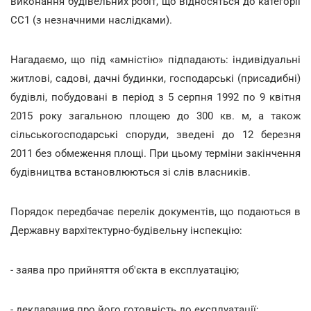
виконання будівельних робіт, що відносяться до категорії
СС1 (з незначними наслідками).
Нагадаємо, що під «амністію» підпадають: індивідуальні
житлові, садові, дачні будинки, господарські (присадибні)
будівлі, побудовані в період з 5 серпня 1992 по 9 квітня
2015 року загальною площею до 300 кв. м, а також
сільськогосподарські споруди, зведені до 12 березня
2011 без обмеження площі. При цьому терміни закінчення
будівництва встановлюються зі слів власників.
Порядок передбачає перелік документів, що подаються в
Державну вархітектурно-будівельну інспекцію:
- заява про прийняття об'єкта в експлуатацію;
- декларация про його готовність до експлуатації;