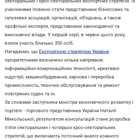
секторальних і крос-секторальних експортних стратегій. Їх
учасниками повинні стати представники бізнесових та
галузевих асоціацій, організацій, об'єднань, а також
профільні експерти, представники законодавчої та
виконавчої влади. У першій серії, в червні цього року,
взяли участь близько 350 осіб.
Нагадаємо, що
Експортною стратегією України
пріоритетними визначено кілька напрямків:
інформаційно-комунікаційних технології, креативні
індустрії, машинобудування, харчова і переробна
промисловість, технічне обслуговування та ремонт
повітряних суден та ін.
За словами заступника міністра економічного розвитку і
торгівлі - торгового представника України Наталії
Микольської, результатом консультацій стане розробка
п'яти секторальних і чотирьох крос-секторальних
стратегій, що включають поточний аналіз кожного