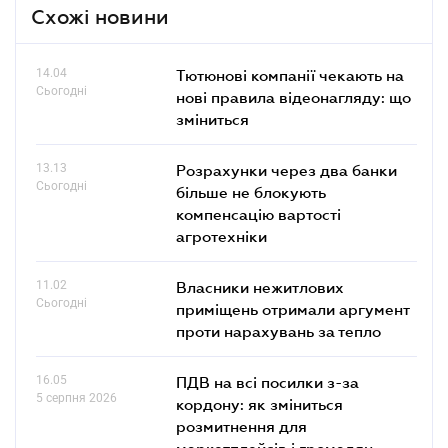
Схожі новини
14.04
Тютюнові компанії чекають на
Сьогодні
нові правила відеонагляду: що
зміниться
13.13
Розрахунки через два банки
Сьогодні
більше не блокують
компенсацію вартості
агротехніки
11.02
Власники нежитлових
Сьогодні
приміщень отримали аргумент
проти нарахувань за тепло
16.05
ПДВ на всі посилки з-за
5 серпня 2026
кордону: як зміниться
розмитнення для
маркетплейсів і громадян