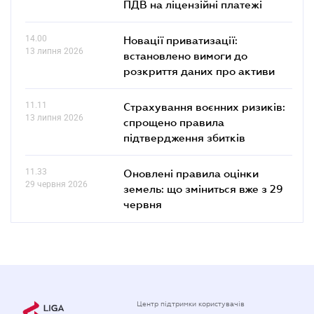
ПДВ на ліцензійні платежі
14.00
Новації приватизації:
13 липня 2026
встановлено вимоги до
розкриття даних про активи
11.11
Страхування воєнних ризиків:
13 липня 2026
спрощено правила
підтвердження збитків
11.33
Оновлені правила оцінки
29 червня 2026
земель: що зміниться вже з 29
червня
Центр підтримки користувачів