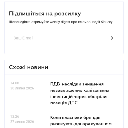
Підпишіться на розсилку
Щопонеділка отримуйте weekly-digest про ключові події бізнесу
Схожі новини
14.08
ПДВ-наслідки знищення
30 липня 2026
незавершених капітальних
інвестицій через обстріли:
позиція ДПС
12.26
Коли власники брендів
27 липня 2026
ризикують донарахуванням