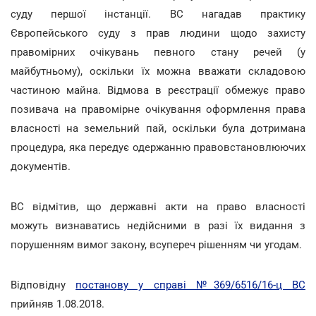
суду першої інстанції. ВС нагадав практику
Європейського суду з прав людини щодо захисту
правомірних очікувань певного стану речей (у
майбутньому), оскільки їх можна вважати складовою
частиною майна. Відмова в реєстрації обмежує право
позивача на правомірне очікування оформлення права
власності на земельний пай, оскільки була дотримана
процедура, яка передує одержанню правовстановлюючих
документів.
ВС відмітив, що державні акти на право власності
можуть визнаватись недійсними в разі їх видання з
порушенням вимог закону, всупереч рішенням чи угодам.
Відповідну
постанову у справі №369/6516/16-ц ВС
прийняв 1.08.2018.