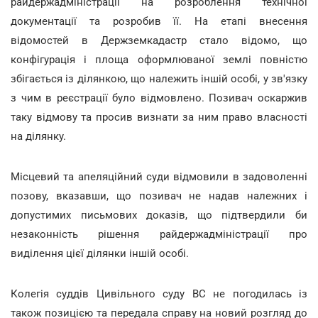
райдержадміністрації на розроблення технічної
документації та розробив її. На етапі внесення
відомостей в Держземкадастр стало відомо, що
конфігурація і площа оформлюваної землі повністю
збігається із ділянкою, що належить іншій особі, у зв'язку
з чим в реєстрації було відмовлено. Позивач оскаржив
таку відмову та просив визнати за ним право власності
на ділянку.
Місцевий та апеляційний суди відмовили в задоволенні
позову, вказавши, що позивач не надав належних і
допустимих письмових доказів, що підтвердили би
незаконність рішення райдержадміністрації про
виділення цієї ділянки іншій особі.
Колегія суддів Цивільного суду ВС не погодилась із
також позицією та передала справу на новий розгляд до