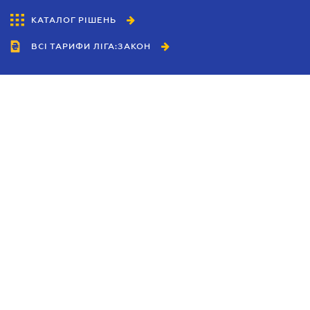
КАТАЛОГ РІШЕНЬ
ВСІ ТАРИФИ ЛІГА:ЗАКОН
Співробітництво
Агенти
Дилери
Політика конфіденційності
Умови використання сайту
Реклама
Блог
Новини компанії
Керівництва
Каталоги компаній
Теми в центрі уваги