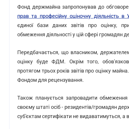
Фонд держмайна запропонував до обговоре
прав та професійну оціночну діяльність в У
єдиної бази даних звітів про оцінку, при
обмеження діяльності у цій сфері громадян 
Передбачається, що власником, держателем 
оцінку буде ФДМ. Окрім того, обов'язков
протягом трьох років звітів про оцінку майн
Фондом для рецензування.
Також планується запровадити обмеження щ
своєму штаті осіб - резидентів/громадян де
суб'єктам сертифікати не видаватимуться, а 