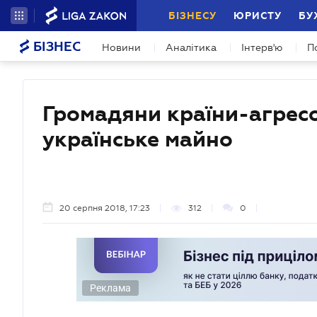
БІЗНЕСУ
ЮРИСТУ
БУ
БІЗНЕС
Новини
Аналітика
Інтерв'ю
П
Громадяни країни-агрес
українське майно
20 серпня 2018, 17:23
312
0
Реклама