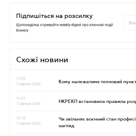
Підпишіться на розсилку
Щопонеділка отримуйте weekly-digest про ключові події
бізнесу
Схожі новини
17.05
Кому належатиме тепловий пункт
7 серпня 2026
16.01
НКРЕКП встановила правила розра
7 серпня 2026
15.10
Чи звільняє воєнний стан профес
7 серпня 2026
нагляд