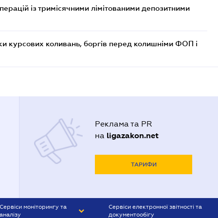
операцій із тримісячними лімітованими депозитними
ки курсових коливань, боргів перед колишніми ФОП і
Реклама та PR
ligazakon.net
на
ТАРИФИ
Сервіси моніторингу та
Сервіси електронної звітності та
аналізу
документообігу