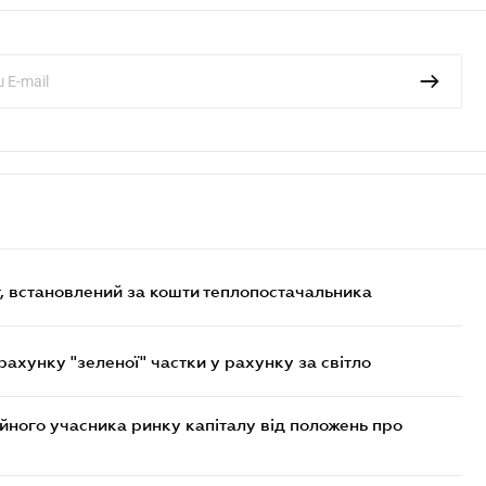
, встановлений за кошти теплопостачальника
хунку "зеленої" частки у рахунку за світло
ійного учасника ринку капіталу від положень про