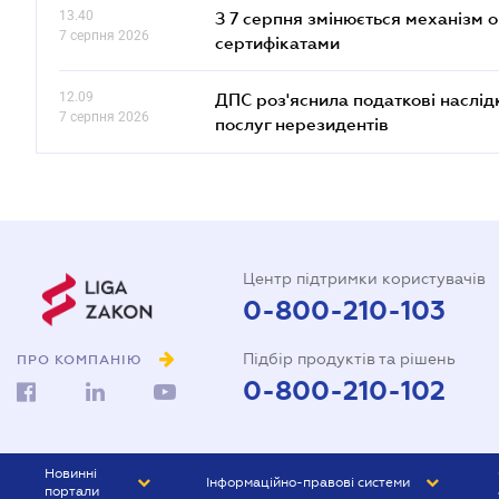
13.40
З 7 серпня змінюється механізм 
7 серпня 2026
сертифікатами
12.09
ДПС роз'яснила податкові наслід
7 серпня 2026
послуг нерезидентів
Центр підтримки користувачів
0-800-210-103
Підбір продуктів та рішень
ПРО КОМПАНІЮ
0-800-210-102
Новинні
Інформаційно-правові системи
портали