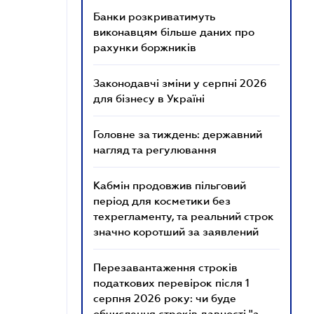
Банки розкриватимуть
виконавцям більше даних про
рахунки боржників
Законодавчі зміни у серпні 2026
для бізнесу в Україні
Головне за тиждень: державний
нагляд та регулювання
Кабмін продовжив пільговий
період для косметики без
техрегламенту, та реальний строк
значно коротший за заявлений
Перезавантаження строків
податкових перевірок після 1
серпня 2026 року: чи буде
обчислення строків давності "з