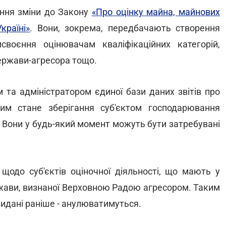
ння зміни до Закону
«Про оцінку майна, майнових
країні»
. Вони, зокрема, передбачають створення
своєння оцінювачам кваліфікаційних категорій,
держави-агресора тощо.
та адміністратором єдиної бази даних звітів про
им стане зберігання суб'єктом господарювання
а. Вони у будь-який момент можуть бути затребувані
одо суб'єктів оціночної діяльності, що мають у
ржави, визнаної Верховною Радою агресором. Таким
видані раніше - анулюватимуться.