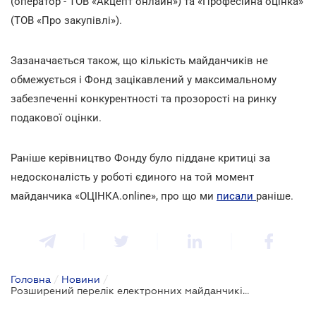
(оператор
-
ТОВ «Акцепт онлайн») та «Професійна оцінка»
(ТОВ «Про закупівлі»).
Зазаначається також, що кількість майданчиків не
обмежується і Фонд зацікавлений у максимальному
забезпеченні конкурентності та прозорості на ринку
подакової оцінки.
Раніше керівництво Фонду було піддане критиці за
недосконалість у роботі єдиного на той момент
майданчика «ОЦІНКА.online», про що ми
писали
раніше.
Головна
/
Новини
/
Розширений перелік електронних майданчиків оцінки майна