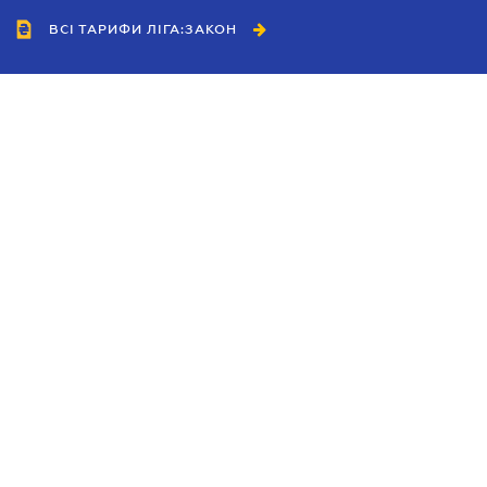
ВСІ ТАРИФИ ЛІГА:ЗАКОН
Співробітництво
Агенти
Дилери
Політика конфіденційності
Умови використання сайту
Реклама
Блог
Новини компанії
Керівництва
Каталоги компаній
Теми в центрі уваги
Підтримка та контакти