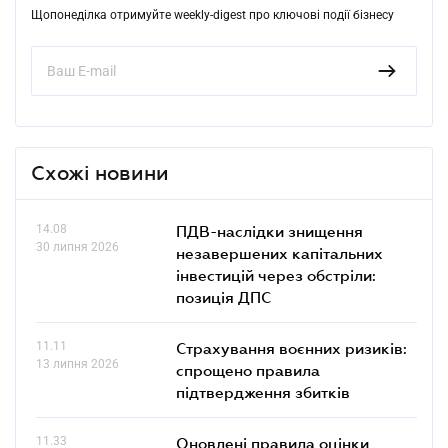
Щопонеділка отримуйте weekly-digest про ключові події бізнесу
Схожі новини
14.08
ПДВ-наслідки знищення
30 липня 2026
незавершених капітальних
інвестицій через обстріли:
позиція ДПС
11.11
Страхування воєнних ризиків:
13 липня 2026
спрощено правила
підтвердження збитків
11.33
Оновлені правила оцінки