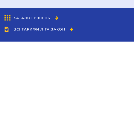
КАТАЛОГ РІШЕНЬ
ВСІ ТАРИФИ ЛІГА:ЗАКОН
Співробітництво
Агенти
Дилери
Політика конфіденційності
Умови використання сайту
Реклама
Блог
Новини компанії
Керівництва
Каталоги компаній