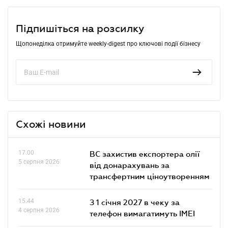
Підпишіться на розсилку
Щопонеділка отримуйте weekly-digest про ключові події бізнесу
Схожі новини
17.00
ВС захистив експортера олії
5 серпня 2026
від донарахувань за
трансфертним ціноутворенням
15.44
З 1 січня 2027 в чеку за
4 серпня 2026
телефон вимагатимуть IMEI