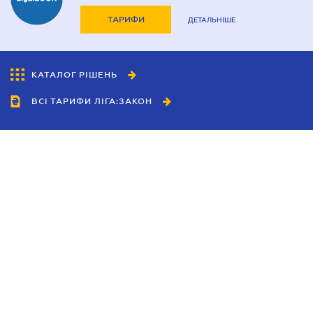
ТАРИФИ
ДЕТАЛЬНІШЕ
КАТАЛОГ РІШЕНЬ
ВСІ ТАРИФИ ЛІГА:ЗАКОН
Співробітництво
Агенти
Дилери
Політика конфіденційності
Умови використання сайту
Реклама
Блог
Новини компанії