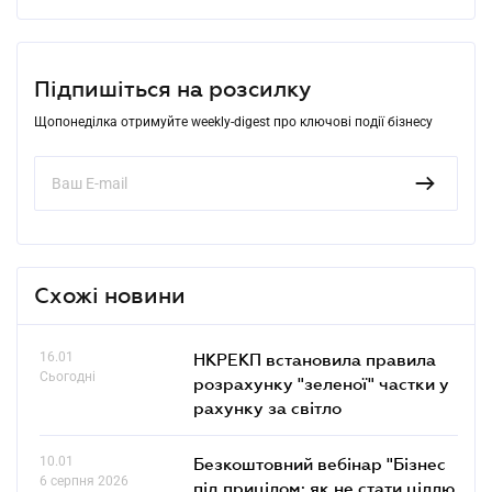
Підпишіться на розсилку
Щопонеділка отримуйте weekly-digest про ключові події бізнесу
Схожі новини
16.01
НКРЕКП встановила правила
Сьогодні
розрахунку "зеленої" частки у
рахунку за світло
10.01
Безкоштовний вебінар "Бізнес
6 серпня 2026
під прицілом: як не стати ціллю