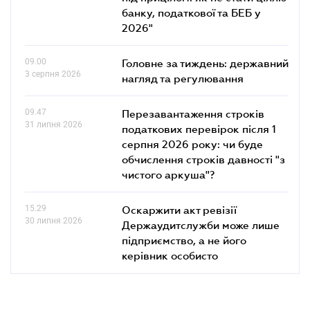
банку, податкової та БЕБ у
2026"
09.00
Головне за тиждень: державний
3 серпня 2026
нагляд та регулювання
09.47
Перезавантаження строків
31 липня 2026
податкових перевірок після 1
серпня 2026 року: чи буде
обчислення строків давності "з
чистого аркуша"?
15.29
Оскаржити акт ревізії
30 липня 2026
Держаудитслужби може лише
підприємство, а не його
керівник особисто