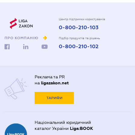
Центр підтримки користувачів
0-800-210-103
ПРО КОМПАНІЮ
Підбір продуктів та рішень
0-800-210-102
Реклама та PR
на
ligazakon.net
ТАРИФИ
Національний юридичний
каталог України
Liga:BOOK