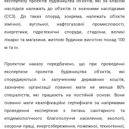
експертизу проектів будівництва об'єктів, які за класом
наслідків належать до об'єктів із значними наслідками
(СС3). До таких споруд, зокрема, належать об'єкти
хімічної, вугільної, нафтогазової промисловості,
енергетики, гідротехнічні споруди, стадіони, великі
лікарні та магазини, житлові будинки висотою понад 100
м та ін.
Проектом наказу передбачено, що при проведенні
експертизи проектів будівництва об'єктів, які
споруджуються із залученням державних коштів,
зазначені організації повинні мати не менше 80%
спеціалістів, які працюють на постійній основі. Вони
повинні мати кваліфікаційні сертифікати за напрямами
проведення експертизи з питань санітарного та
епідеміологічного благополуччя населення, екології,
охорони праці, енергозбереження, пожежної, техногенної,