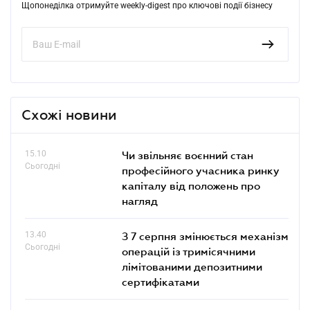
Щопонеділка отримуйте weekly-digest про ключові події бізнесу
Схожі новини
15.10
Чи звільняє воєнний стан
Сьогодні
професійного учасника ринку
капіталу від положень про
нагляд
13.40
З 7 серпня змінюється механізм
Сьогодні
операцій із тримісячними
лімітованими депозитними
сертифікатами