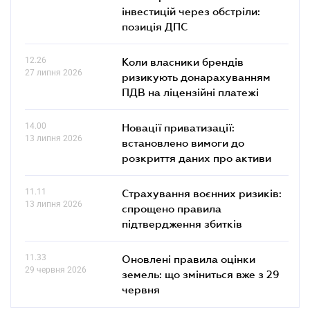
інвестицій через обстріли:
позиція ДПС
12.26
Коли власники брендів
27 липня 2026
ризикують донарахуванням
ПДВ на ліцензійні платежі
14.00
Новації приватизації:
13 липня 2026
встановлено вимоги до
розкриття даних про активи
11.11
Страхування воєнних ризиків:
13 липня 2026
спрощено правила
підтвердження збитків
11.33
Оновлені правила оцінки
29 червня 2026
земель: що зміниться вже з 29
червня