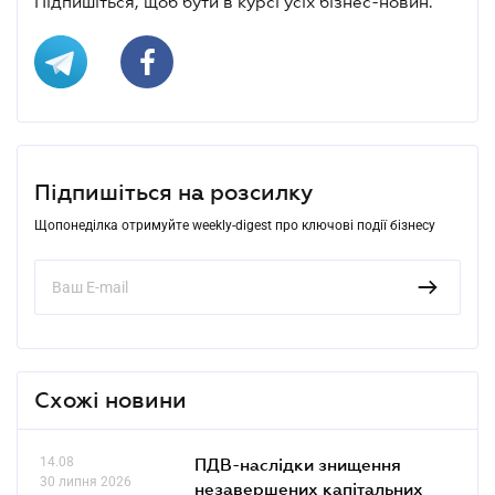
Підпишіться, щоб бути в курсі усіх бізнес-новин.
Підпишіться на розсилку
Щопонеділка отримуйте weekly-digest про ключові події бізнесу
Схожі новини
14.08
ПДВ-наслідки знищення
30 липня 2026
незавершених капітальних