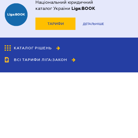
Національний юридичний
каталог України
Liga:BOOK
ТАРИФИ
ДЕТАЛЬНІШЕ
КАТАЛОГ РІШЕНЬ
ВСІ ТАРИФИ ЛІГА:ЗАКОН
Співробітництво
Агенти
Дилери
Політика конфіденційності
Умови використання сайту
Реклама
Блог