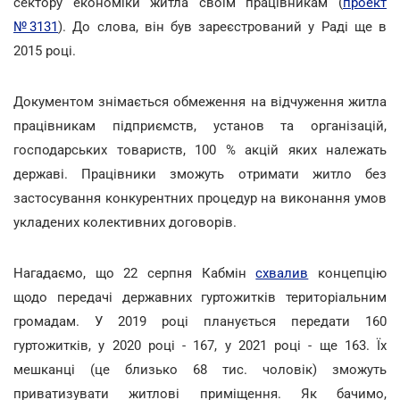
сектору економіки житла своїм працівникам (
проект
№3131
). До слова, він був зареєстрований у Раді ще в
2015 році.
Документом знімається обмеження на відчуження житла
працівникам підприємств, установ та організацій,
господарських товариств, 100 % акцій яких належать
державі. Працівники зможуть отримати житло без
застосування конкурентних процедур на виконання умов
укладених колективних договорів.
Нагадаємо, що 22 серпня Кабмін
схвалив
концепцію
щодо передачі державних гуртожитків територіальним
громадам. У 2019 році планується передати 160
гуртожитків, у 2020 році - 167, у 2021 році - ще 163. Їх
мешканці (це близько 68 тис. чоловік) зможуть
приватизувати житлові приміщення. Як бачимо,