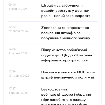
09.10
Штрафи за забруднення
6 серпня 2026
водойм зростуть у десятки
разів - новий законопроєкт
12.12
З'явився законопроєкт про
22 липня 2026
посилення штрафів за
порушення мовного закону
14.06
Підприємства зобов'язані
8 червня 2026
подати до ТЦК до 20 червня
інформацію про транспорт
12.36
Помилка у звітності МГК: коли
13 травня 2026
штраф неминучий, а коли – ні
17.37
Безкоштовний
5 травня 2026
вебінар: «Підозра і обрання
міри запобіжного заходу -
виклики до яких має бути