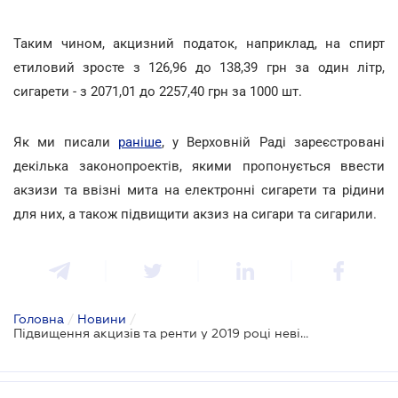
Таким чином, акцизний податок, наприклад, на спирт
етиловий зросте з 126,96 до 138,39 грн за один літр,
сигарети - з 2071,01 до 2257,40 грн за 1000 шт.
Як ми писали
раніше
, у Верховній Раді зареєстровані
декілька законопроектів, якими пропонується ввести
акзизи та ввізні мита на електронні сигарети та рідини
для них, а також підвищити акзиз на сигари та сигарили.
Головна
/
Новини
/
Підвищення акцизів та ренти у 2019 році невідворотне