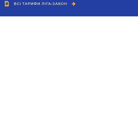
ВСІ ТАРИФИ ЛІГА:ЗАКОН
Співробітництво
Агенти
Дилери
Політика конфіденційності
Умови використання сайту
Реклама
Блог
Новини компанії
Керівництва
Каталоги компаній
Теми в центрі уваги
Підтримка та контакти