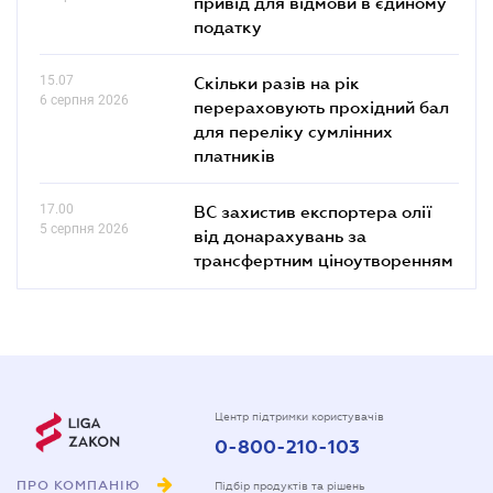
привід для відмови в єдиному
податку
15.07
Скільки разів на рік
6 серпня 2026
перераховують прохідний бал
для переліку сумлінних
платників
17.00
ВС захистив експортера олії
5 серпня 2026
від донарахувань за
трансфертним ціноутворенням
Центр підтримки користувачів
0-800-210-103
ПРО КОМПАНІЮ
Підбір продуктів та рішень