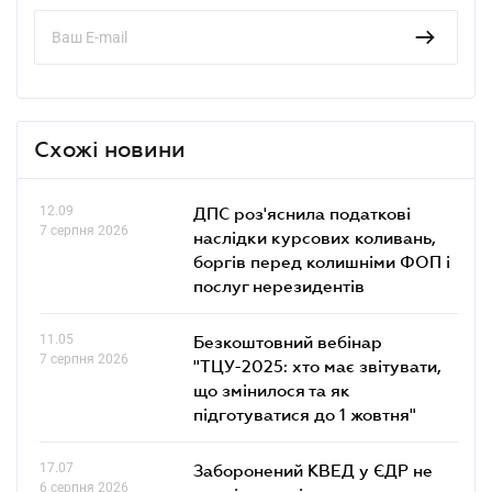
Схожі новини
12.09
ДПС роз'яснила податкові
7 серпня 2026
наслідки курсових коливань,
боргів перед колишніми ФОП і
послуг нерезидентів
11.05
Безкоштовний вебінар
7 серпня 2026
"ТЦУ-2025: хто має звітувати,
що змінилося та як
підготуватися до 1 жовтня"
17.07
Заборонений КВЕД у ЄДР не
6 серпня 2026