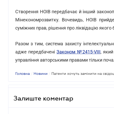
Створення НОІВ передбачає й інший законо
Мінекономрозвитку. Вочевидь, НОІВ прийде
суміжних прав, рішення про ліквідацію якого
Разом з тим, система захисту інтелектуаль
адже передбачені
Законом №2415-VIII
, який
управління авторськими правами тільки поч
Головна
/
Новини
/
Залиште коментар