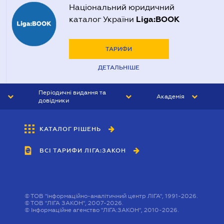
Національний юридичний
Liga:BOOK
каталог України
ТАРИФИ
ДЕТАЛЬНІШЕ
Періодичні видання та
Академія
довідники
ЮРИСТ&ЗАКОН
АКАДЕМІЯ ЛІГА:ЗАКОН
КАТАЛОГ РІШЕНЬ
БУХГАЛТЕР&ЗАКОН
ВСІ ТАРИФИ ЛІГА:ЗАКОН
ВІСНИК МСФЗ
ІНТЕРБУХ
ОСОБИСТИЙ ЕКСПЕРТ
©
ТОВ "інформаційно-аналітичний центр ЛІГА", 1991-2026.
©
ТОВ "ЛІГА ЗАКОН", 2007-2026.
©
Інформаційне агенство "ЛІГА:ЗАКОН", 2010-2026.