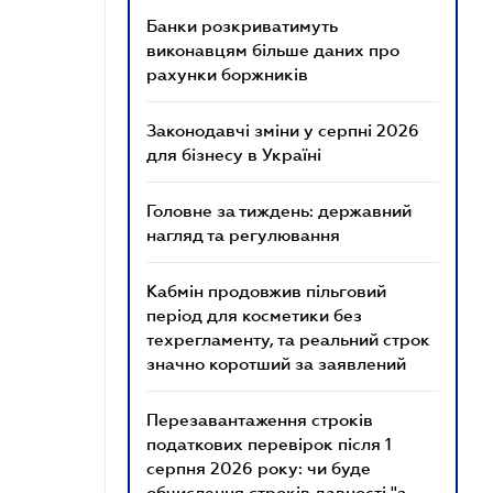
Банки розкриватимуть
виконавцям більше даних про
рахунки боржників
Законодавчі зміни у серпні 2026
для бізнесу в Україні
Головне за тиждень: державний
нагляд та регулювання
Кабмін продовжив пільговий
період для косметики без
техрегламенту, та реальний строк
значно коротший за заявлений
Перезавантаження строків
податкових перевірок після 1
серпня 2026 року: чи буде
обчислення строків давності "з