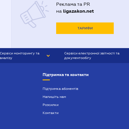
Реклама та PR
ligazakon.net
на
ТАРИФИ
Сервіси моніторингу та
Сервіси електронної звітності та
аналізу
документообігу
CONTR AGENT
Liga:REPORT
Підтримка та контакти
SMS-МАЯК
VERDICTUM
Підтримка абонентів
Напишіть нам
SEMANTRUM
Розсилки
SMS-МАЯК ІПОТЕКА
Контакти