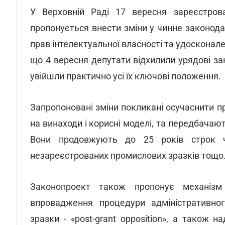
У Верховній Раді 17 вересня зареєстро
пропонується внести зміни у чинне законода
прав інтелектуальної власності та удосконал
що 4 вересня депутати відхилили урядові з
увійшли практично усі їх ключові положення.
Запропоновані зміни покликані осучаснити пр
на винаходи і корисні моделі, та передбачаю
Вони продовжують до 25 років строк ч
незареєстрованих промислових зразків тощо
Законопроект також пропонує механізм
впровадження процедури адміністративно
зразки - «post-grant opposition», а також