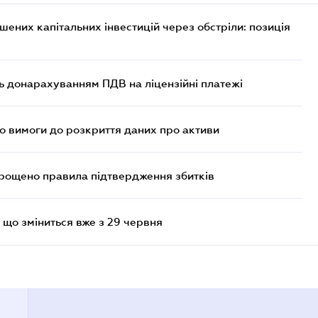
них капітальних інвестицій через обстріли: позиція
ь донарахуванням ПДВ на ліцензійні платежі
но вимоги до розкриття даних про активи
прощено правила підтвердження збитків
 що зміниться вже з 29 червня