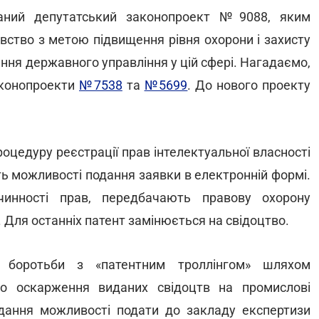
ваний депутатський законопроект №9088, яким
вство з метою підвищення рівня охорони і захисту
ення державного управління у цій сфері. Нагадаємо,
аконопроекти
№7538
та
№5699
. До нового проекту
оцедуру реєстрації прав інтелектуальної власності
ть можливості подання заявки в електронній формі.
инності прав, передбачають правову охорону
.
Для останніх патент замінюється на свідоцтво.
 боротьби з «патентним троллінгом» шляхом
го оскарження виданих свідоцтв на промислові
 надання можливості подати до закладу експертизи