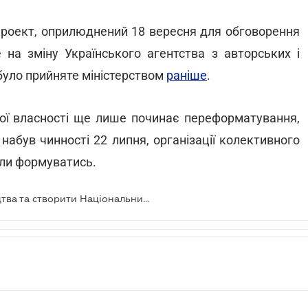
проект, оприлюднений 18 вересня для обговорення
 на зміну Українського агентства з авторських і
 було прийняте міністерством
раніше
.
ної власності ще лише починає переформатування,
 набув чинності 22 липня, організації колективного
али формуватись.
Патенти хочуть замінити на свідоцтва та створити Національний орган