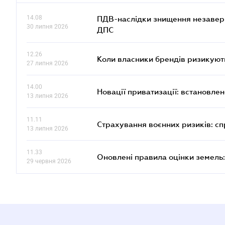
14.08
ПДВ-наслідки знищення незаверше
30 липня 2026
ДПС
12.26
Коли власники брендів ризикуют
27 липня 2026
14.00
Новації приватизації: встановле
13 липня 2026
11.11
Страхування воєнних ризиків: с
13 липня 2026
11.33
Оновлені правила оцінки земель:
29 червня 2026