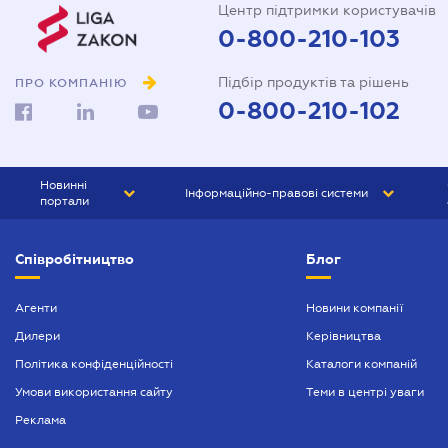
Центр підтримки користувачів
0-800-210-103
Підбір продуктів та рішень
ПРО КОМПАНІЮ
0-800-210-102
Новинні
Інформаційно-правові системи
портали
ЮРЛІГА
Право України
Співробітництво
Блог
БІЗНЕС
ГРАНД
БУХГАЛТЕР.ua
ПРАЙМ
Агенти
Новини компанії
Дилери
Керівництва
БУХГАЛТЕР ПРОФ
Політика конфіденційності
Каталоги компаній
ЮРИСТ ПРОФ
Умови використання сайту
Теми в центрі уваги
ЮРИСТ
Реклама
ПІДПРИЄМЕЦЬ