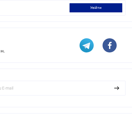
увійти
н.