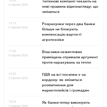
14.04
Тютюнові компанії чекають на
6 серпня 2026
нові правила відеонагляду: що
зміниться
13.13
Розрахунки через два банки
6 серпня 2026
більше не блокують
компенсацію вартості
агротехніки
11.02
Власники нежитлових
6 серпня 2026
приміщень отримали аргумент
проти нарахувань за тепло
16.05
ПДВ на всі посилки з-за
5 серпня 2026
кордону: як зміниться
розмитнення для
маркетплейсів і громадян
14.09
Як банки тепер виконують
5 серпня 2026