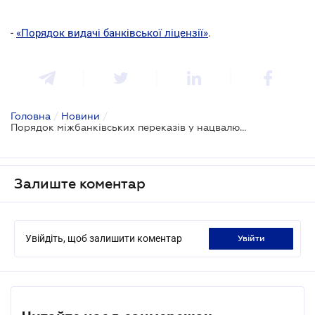
-
«Порядок видачі банківської ліцензії»
.
Головна
/
Новини
/
Порядок міжбанківських переказів у нацвалюті: що з'яилось нового
Залиште коментар
Увійдіть, щоб залишити коментар
увійти