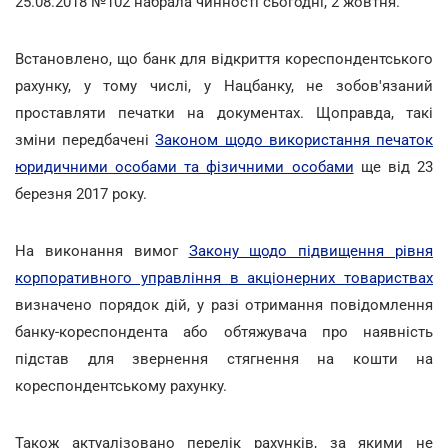
25.08.2018 №102 набрала чинності сьогодні, 2 жовтня.
Встановлено, що банк для відкриття кореспондентського
рахунку, у тому числі, у Нацбанку, не зобов'язаний
проставляти печатки на документах. Щоправда, такі
зміни передбачені
Законом щодо використання печаток
юридичними особами та фізичними особами
ще від 23
березня 2017 року.
На виконання вимог
Закону щодо підвищення рівня
корпоративного управління в акціонерних товариствах
визначено порядок дій, у разі отримання повідомлення
банку-кореспондента або обтяжувача про наявність
підстав для звернення стягнення на кошти на
кореспондентському рахунку.
Також актуалізовано перелік рахунків, за якими не