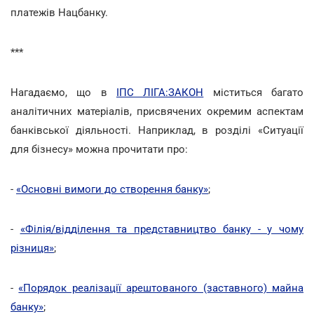
платежів Нацбанку.
***
Нагадаємо, що в
ІПС ЛІГА:ЗАКОН
міститься багато
аналітичних матеріалів, присвячених окремим аспектам
банківської діяльності. Наприклад, в розділі «Ситуації
для бізнесу» можна прочитати про:
-
«Основні вимоги до створення банку»
;
-
«Філія/відділення та представництво банку - у чому
різниця»
;
-
«Порядок реалізації арештованого (заставного) майна
банку»
;