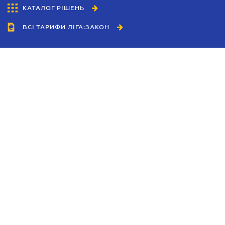
КАТАЛОГ РІШЕНЬ
ВСІ ТАРИФИ ЛІГА:ЗАКОН
Співробітництво
Агенти
Дилери
Політика конфіденційності
Умови використання сайту
Реклама
Блог
Новини компанії
Керівництва
Каталоги компаній
Теми в центрі уваги