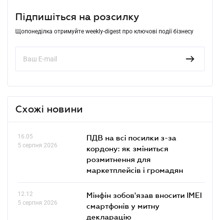
Підпишіться на розсилку
Щопонеділка отримуйте weekly-digest про ключові події бізнесу
Схожі новини
16.05
ПДВ на всі посилки з-за
5 серпня 2026
кордону: як зміниться
розмитнення для
маркетплейсів і громадян
12.12
Мінфін зобов'язав вносити IMEI
5 серпня 2026
смартфонів у митну
декларацію