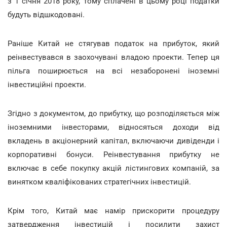
з 1 січня 2018 року, тому сплачені в цьому році податки
будуть відшкодовані.
Раніше Китай не стягував податок на прибуток, який
реінвестувався в заохочувані владою проекти. Тепер ця
пільга поширюється на всі незаборонені іноземні
інвестиційні проекти.
Згідно з документом, до прибутку, що розподіляється між
іноземними інвесторами, відносяться доходи від
вкладень в акціонерний капітал, включаючи дивіденди і
корпоративні бонуси. Реінвестування прибутку не
включає в себе покупку акцій лістингових компаній, за
винятком кваліфікованих стратегічних інвестицій.
Крім того, Китай має намір прискорити процедуру
затвердження інвестицій і посилити захист