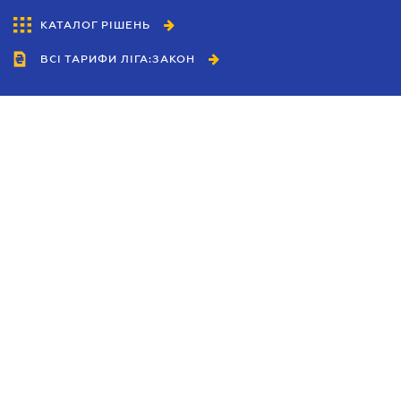
КАТАЛОГ РІШЕНЬ
ВСІ ТАРИФИ ЛІГА:ЗАКОН
Співробітництво
Агенти
Дилери
Політика конфіденційності
Умови використання сайту
Реклама
Блог
Новини компанії
Керівництва
Каталоги компаній
Теми в центрі уваги