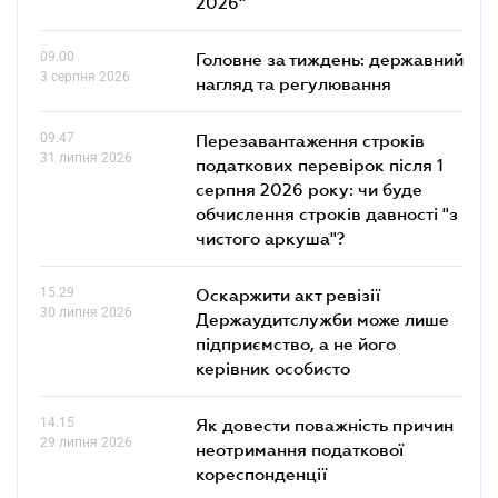
2026"
09.00
Головне за тиждень: державний
3 серпня 2026
нагляд та регулювання
09.47
Перезавантаження строків
31 липня 2026
податкових перевірок після 1
серпня 2026 року: чи буде
обчислення строків давності "з
чистого аркуша"?
15.29
Оскаржити акт ревізії
30 липня 2026
Держаудитслужби може лише
підприємство, а не його
керівник особисто
14.15
Як довести поважність причин
29 липня 2026
неотримання податкової
кореспонденції