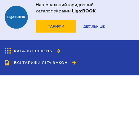
Національний юридичний
каталог України
Liga:BOOK
ТАРИФИ
ДЕТАЛЬНІШЕ
КАТАЛОГ РІШЕНЬ
ВСІ ТАРИФИ ЛІГА:ЗАКОН
Співробітництво
Агенти
Дилери
Політика конфіденційності
Умови використання сайту
Реклама
Блог