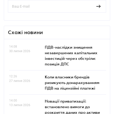
Схожі новини
14.08
ПДВ-наслідки знищення
30 липня 2026
незавершених капітальних
інвестицій через обстріли:
позиція ДПС
12.26
Коли власники брендів
27 липня 2026
ризикують донарахуванням
ПДВ на ліцензійні платежі
14.00
Новації приватизації:
13 липня 2026
встановлено вимоги до
розкриття даних про активи