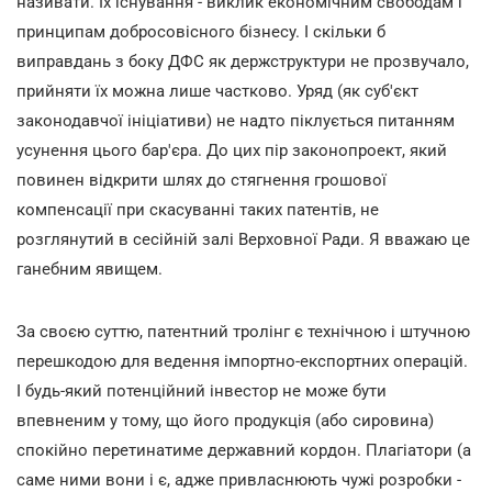
називати. Їх існування - виклик економічним свободам і
принципам добросовісного бізнесу. І скільки б
виправдань з боку ДФС як держструктури не прозвучало,
прийняти їх можна лише частково. Уряд (як суб'єкт
законодавчої ініціативи) не надто піклується питанням
усунення цього бар'єра. До цих пір законопроект, який
повинен відкрити шлях до стягнення грошової
компенсації при скасуванні таких патентів, не
розглянутий в сесійній залі Верховної Ради. Я вважаю це
ганебним явищем.
За своєю суттю, патентний тролінг є технічною і штучною
перешкодою для ведення імпортно-експортних операцій.
І будь-який потенційний інвестор не може бути
впевненим у тому, що його продукція (або сировина)
спокійно перетинатиме державний кордон. Плагіатори (а
саме ними вони і є, адже привласнюють чужі розробки -