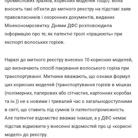
промислових зразків, корисних моделей тощо). Вона
вносить такі об'єкти до митного реєстру на підставі заяв
правовласників і охоронних документів, виданих
Мінекономрозвитку. Днями ДФС розповсюдила
інформацію про те, як патентні тролі «працюють» при
експорті волоських горіхів.
Наразі до митного реєстру внесено 10 корисних моделей,
що визначають спосіб пакування волоського горіха при
транспортуванні. Митники вважають, що ознаки формул
цих корисних моделей (транспортування горіхів в мішках
(полімерних, паперових або сітчастих, картонних коробах
та ін.)) не є новими і тривалий час є загальнодоступними
в світі, що ставить під сумнів їх патентоспроможність.
Але патентне відомство вважає інакше, а у ДФС немає
підстав відмовити у внесенні відомостей про ці «корисні
моделі» до реєстру.