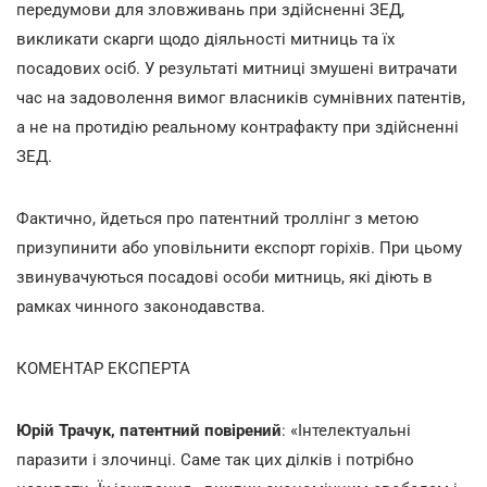
передумови для зловживань при здійсненні ЗЕД,
викликати скарги щодо діяльності митниць та їх
посадових осіб. У результаті митниці змушені витрачати
час на задоволення вимог власників сумнівних патентів,
а не на протидію реальному контрафакту при здійсненні
ЗЕД.
Фактично, йдеться про патентний троллінг з метою
призупинити або уповільнити експорт горіхів. При цьому
звинувачуються посадові особи митниць, які діють в
рамках чинного законодавства.
КОМЕНТАР ЕКСПЕРТА
Юрій Трачук, патентний повірений
: «Інтелектуальні
паразити і злочинці. Саме так цих ділків і потрібно