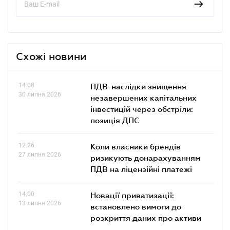
Схожі новини
14.08
ПДВ-наслідки знищення
30 липня 2026
незавершених капітальних
інвестицій через обстріли:
позиція ДПС
12.26
Коли власники брендів
27 липня 2026
ризикують донарахуванням
ПДВ на ліцензійні платежі
14.00
Новації приватизації:
13 липня 2026
встановлено вимоги до
розкриття даних про активи