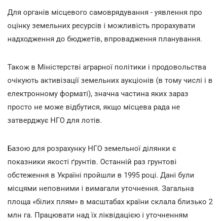
Для органів місцевого самоврядування - уявлення про
оцінку земельних ресурсів і можливість прорахувати
надходження до бюджетів, впровадження планування.
Також в Міністерстві аграрної політики і продовольства
очікують активізації земельних аукціонів (в тому числі і в
електронному форматі), значна частина яких зараз
просто не може відбутися, якщо місцева рада не
затверджує НГО для лотів.
Базою для розрахунку НГО земельної ділянки є
показники якості ґрунтів. Останній раз грунтові
обстеження в Україні пройшли в 1995 році. Дані були
місцями неповними і вимагали уточнення. Загальна
площа «білих плям» в масштабах країни склала близько 2
млн га. Працювати над їх ліквідацією і уточненням