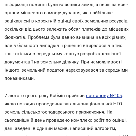
інформації повинні були власники землі, а перш за все -
органи місцевого самоврядування, які найбільше
зацікавлені в коректній оцінці своїх земельних ресурсів,
оскільки від цього залежить обсяг платежів до місцевих
бюджетів. Проблема була давно визнана на всіх рівнях,
але в більшості випадків її рішення впиралося в 5 тис.
грн - стільки в середньому коштує розробка технічної
документації на земельну ділянку. При неможливості
іншого, земельний податок нараховувався за середніми
показниками.
7 лютого цього року Кабмін прийняв
постанову №105
,
якою погодив проведення загальнонаціональної НГО
земель сільськогосподарського призначення. На
сьогоднішній день проведено комплекс робіт по оцінці,
дані зведені в єдиний масив, написаний алгоритм,