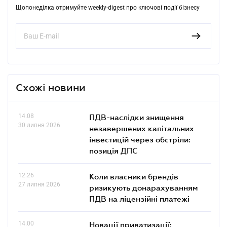
Щопонеділка отримуйте weekly-digest про ключові події бізнесу
Схожі новини
14.08
ПДВ-наслідки знищення
30 липня 2026
незавершених капітальних
інвестицій через обстріли:
позиція ДПС
12.26
Коли власники брендів
27 липня 2026
ризикують донарахуванням
ПДВ на ліцензійні платежі
14.00
Новації приватизації: