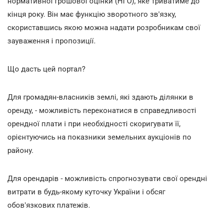
нормативної грошової оцінки (НГО), яке триватиме до
кінця року. Він має функцію зворотного зв'язку,
скориставшись якою можна надати розробникам свої
зауваження і пропозиції.
Що дасть цей портал?
Для громадян-власників землі, які здають ділянки в
оренду, - можливість переконатися в справедливості
орендної плати і при необхідності скоригувати її,
орієнтуючись на показники земельних аукціонів по
району.
Для орендарів - можливість спрогнозувати свої орендні
витрати в будь-якому куточку України і обсяг
обов'язкових платежів.