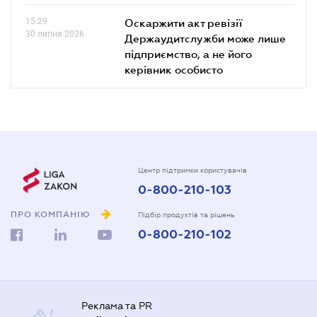
15.29
Оскаржити акт ревізії
30 липня 2026
Держаудитслужби може лише
підприємство, а не його
керівник особисто
Центр підтримки користувачів
0-800-210-103
ПРО КОМПАНІЮ
Підбір продуктів та рішень
0-800-210-102
Реклама та PR