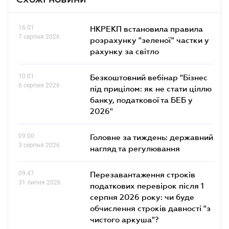
16.01
НКРЕКП встановила правила
7 серпня 2026
розрахунку "зеленої" частки у
рахунку за світло
10.01
Безкоштовний вебінар "Бізнес
6 серпня 2026
під прицілом: як не стати ціллю
банку, податкової та БЕБ у
2026"
09.00
Головне за тиждень: державний
3 серпня 2026
нагляд та регулювання
09.47
Перезавантаження строків
31 липня 2026
податкових перевірок після 1
серпня 2026 року: чи буде
обчислення строків давності "з
чистого аркуша"?