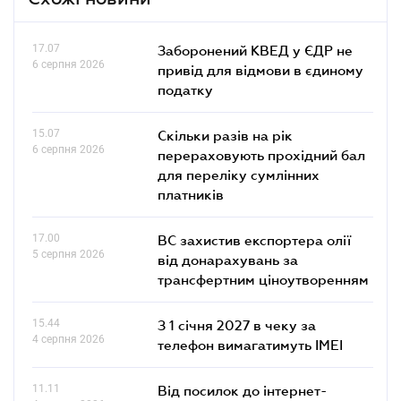
17.07
Заборонений КВЕД у ЄДР не
6 серпня 2026
привід для відмови в єдиному
податку
15.07
Скільки разів на рік
6 серпня 2026
перераховують прохідний бал
для переліку сумлінних
платників
17.00
ВС захистив експортера олії
5 серпня 2026
від донарахувань за
трансфертним ціноутворенням
15.44
З 1 січня 2027 в чеку за
4 серпня 2026
телефон вимагатимуть IMEI
11.11
Від посилок до інтернет-