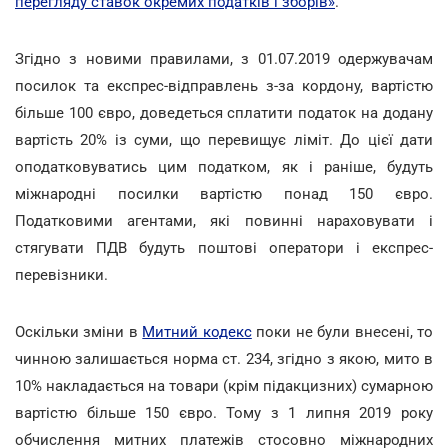
перегляду ставок окремих податків і зборів»
.
Згідно з новими правилами, з 01.07.2019 одержувачам
посилок та експрес-відправлень з-за кордону, вартістю
більше 100 євро, доведеться сплатити податок на додану
вартість 20% із суми, що перевищує ліміт. До цієї дати
оподатковуватись цим податком, як і раніше, будуть
міжнародні посилки вартістю понад 150 євро.
Податковими агентами, які повинні нараховувати і
стягувати ПДВ будуть поштові оператори і експрес-
перевізники.
Оскільки зміни в
Митний кодекс
поки не були внесені, то
чинною залишається норма ст. 234, згідно з якою, мито в
10% накладається на товари (крім підакцизних) сумарною
вартістю більше 150 євро. Тому з 1 липня 2019 року
обчислення митних платежів стосовно міжнародних