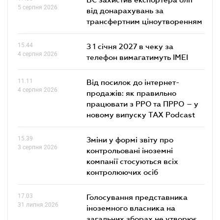
5 серпня 2026
від донарахувань за
трансфертним ціноутворенням
15.44
З 1 січня 2027 в чеку за
4 серпня 2026
телефон вимагатимуть IMEI
11.11
Від посилок до інтернет-
4 серпня 2026
продажів: як правильно
працювати з РРО та ПРРО – у
новому випуску TAX Podcast
15.39
Зміни у формі звіту про
3 серпня 2026
контрольовані іноземні
компанії стосуються всіх
контролюючих осіб
17.03
Голосування представника
31 липня 2026
іноземного власника на
загальних зборах не утворює