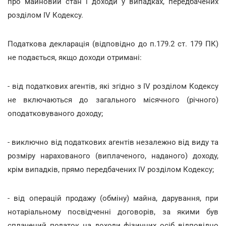
про майновий стан і доходи у випадках, передбачених
розділом IV Кодексу.
Податкова декларація (відповідно до п.179.2 ст. 179 ПК)
не подається, якщо доходи отримані:
- від податкових агентів, які згідно з IV розділом Кодексу
не включаються до загального місячного (річного)
оподатковуваного доходу;
- виключно від податкових агентів незалежно від виду та
розміру нарахованого (виплаченого, наданого) доходу,
крім випадків, прямо передбачених IV розділом Кодексу;
- від операцій продажу (обміну) майна, дарування, при
нотаріальному посвідченні договорів, за якими був
сплачений податок на доходи фізичних осіб відповідно