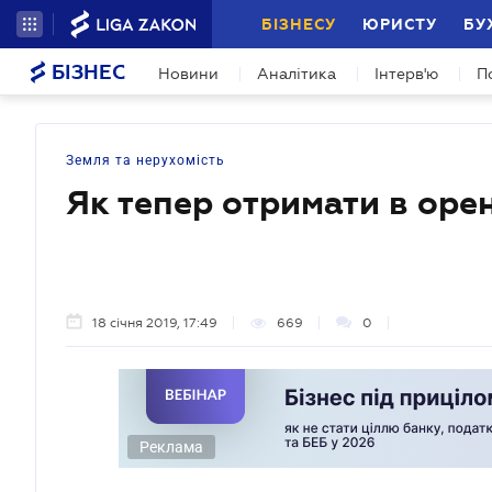
БІЗНЕСУ
ЮРИСТУ
БУ
БІЗНЕС
Новини
Аналітика
Інтерв'ю
П
Земля та нерухомість
Як тепер отримати в оре
18 січня 2019, 17:49
669
0
Реклама