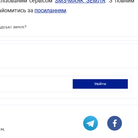
алізованим сервісом
SMS-МАЯК ЗЕМЛЯ
. З повним
айомитись за
посиланням
.
дські землі?
увійти
н.