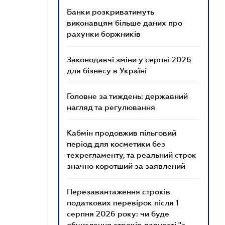
Банки розкриватимуть
виконавцям більше даних про
рахунки боржників
Законодавчі зміни у серпні 2026
для бізнесу в Україні
Головне за тиждень: державний
нагляд та регулювання
Кабмін продовжив пільговий
період для косметики без
техрегламенту, та реальний строк
значно коротший за заявлений
Перезавантаження строків
податкових перевірок після 1
серпня 2026 року: чи буде
обчислення строків давності "з