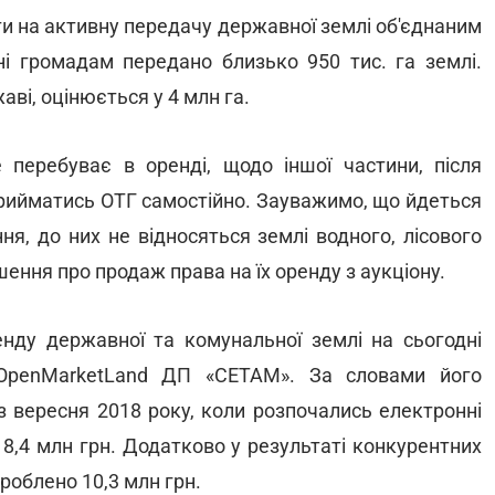
вати на активну передачу державної землі об'єднаним
ні громадам передано близько 950 тис. га землі.
ві, оцінюється у 4 млн га.
перебуває в оренді, щодо іншої частини, після
прийматись ОТГ самостійно. Зауважимо, що йдеться
ня, до них не відносяться землі водного, лісового
шення про продаж права на їх оренду з аукціону.
енду державної та комунальної землі на сьогодні
OpenMarketLand ДП «СЕТАМ». За словами його
з вересня 2018 року, коли розпочались електронні
18,4 млн грн. Додатково у результаті конкурентних
роблено 10,3 млн грн.