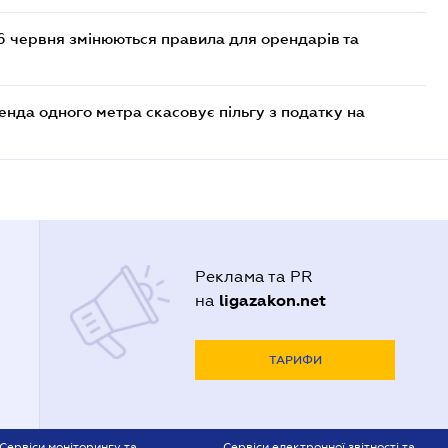
6 червня змінюються правила для орендарів та
енда одного метра скасовує пільгу з податку на
Реклама та PR
ligazakon.net
на
ТАРИФИ
Сервіси моніторингу та
Сервіси електронної звітності та