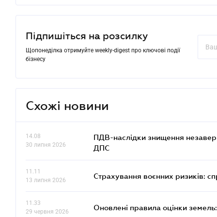
Підпишіться на розсилку
Щопонеділка отримуйте weekly-digest про ключові події
бізнесу
Схожі новини
14.08
ПДВ-наслідки знищення незаверше
30 липня 2026
ДПС
11.11
Страхування воєнних ризиків: с
13 липня 2026
11.33
Оновлені правила оцінки земель:
29 червня 2026