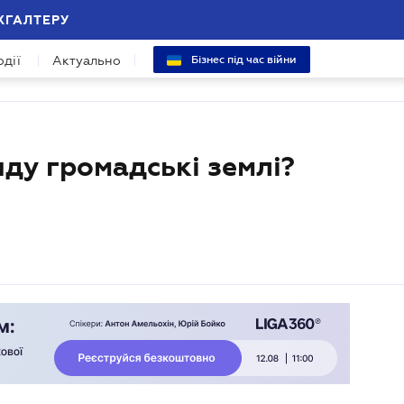
ХГАЛТЕРУ
одії
Актуально
Бізнес під час війни
нду громадські землі?