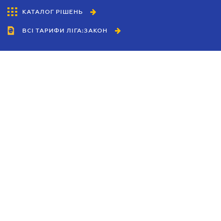
КАТАЛОГ РІШЕНЬ
ВСІ ТАРИФИ ЛІГА:ЗАКОН
Співробітництво
Агенти
Дилери
Політика конфіденційності
Умови використання сайту
Реклама
Блог
Новини компанії
Керівництва
Каталоги компаній
Теми в центрі уваги