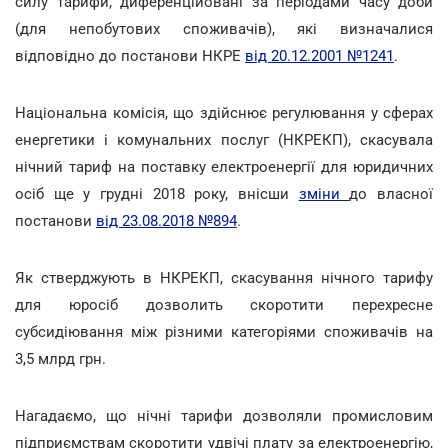
силу тарифи, диференційовані за періодами часу доби
(для непобутових споживачів), які визначалися
відповідно до постанови НКРЕ
від 20.12.2001 №1241
.
Національна комісія, що здійснює регулювання у сферах
енергетики і комунальних послуг (НКРЕКП), скасувала
нічний тариф на поставку електроенергії для юридичних
осіб ще у грудні 2018 року, внісши
зміни
до власної
постанови
від 23.08.2018 №894
.
Як стверджують в НКРЕКП, скасування нічного тарифу
для юросіб дозволить скоротити перехресне
субсидіювання між різними категоріями споживачів на
3,5 млрд грн.
Нагадаємо, що нічні тарифи дозволяли промисловим
підприємствам скоротити удвічі плату за електроенергію,