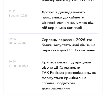
11.11
Доступ відповідального
3 серпня 2026
працівника до кабінету
фінмоніторингу залежить від
дій керівника компанії
09.05
Серпень-вересень 2026-го:
28 липня 2026
банки запустять нові ліміти на
перекази для ФОП і компаній
16.14
Криптовалюта під прицілом
17 липня 2026
БЕБ та ДПС: експерти
TAX Podcast розповідають, як
формується кримінальна
справа і податкові
донарахування