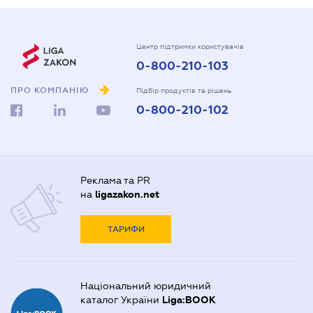
Центр підтримки користувачів
0-800-210-103
ПРО КОМПАНІЮ
Підбір продуктів та рішень
0-800-210-102
Реклама та PR
на
ligazakon.net
ТАРИФИ
Національний юридичний
каталог України
Liga:BOOK