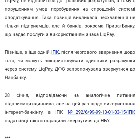
LiqРау, не відноситься до грошових розрахунків, а тому є
порушенням умов перебування на спрощеній системі
оподаткування. Така позиція викликала несхвалення не
тільки підприємців, але й банків, зокрема ПриватБанку,
що надає послуги з використанням знака LiqPay.
Пізніше, в іще одній
ІПК
, після чергового звернення щодо
того, чи можуть використовувати єдинники розрахунки
через систему LiqPay, ДФС запропонувала звернутися до
Нацбанку.
28 січня, відповідаючи на аналогічне питання
підприємця-єдинника, але на цей раз щодо використання
інтернет-банкінгу, в ІПК
№292/6/99-99-13-01-03-15/ІПК
податківці також порадили звернутися до НБУ.
***