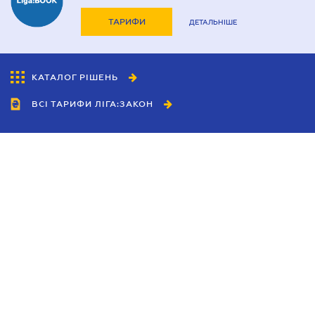
ТАРИФИ
ДЕТАЛЬНІШЕ
КАТАЛОГ РІШЕНЬ
ВСІ ТАРИФИ ЛІГА:ЗАКОН
Співробітництво
Агенти
Дилери
Політика конфіденційності
Умови використання сайту
Реклама
Блог
Новини компанії