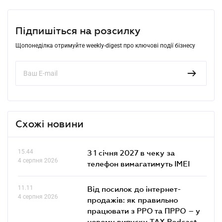
Підпишіться на розсилку
Щопонеділка отримуйте weekly-digest про ключові події бізнесу
Схожі новини
15.44
З 1 січня 2027 в чеку за
4 серпня 2026
телефон вимагатимуть IMEI
11.11
Від посилок до інтернет-
4 серпня 2026
продажів: як правильно
працювати з РРО та ПРРО – у
новому випуску TAX Podcast