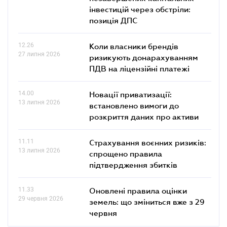
інвестицій через обстріли:
позиція ДПС
12.26
Коли власники брендів
27 липня 2026
ризикують донарахуванням
ПДВ на ліцензійні платежі
14.00
Новації приватизації:
13 липня 2026
встановлено вимоги до
розкриття даних про активи
11.11
Страхування воєнних ризиків:
13 липня 2026
спрощено правила
підтвердження збитків
11.33
Оновлені правила оцінки
29 червня 2026
земель: що зміниться вже з 29
червня