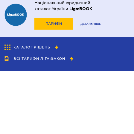
Національний юридичний
каталог України
Liga:BOOK
ТАРИФИ
ДЕТАЛЬНІШЕ
КАТАЛОГ РІШЕНЬ
ВСІ ТАРИФИ ЛІГА:ЗАКОН
Співробітництво
Агенти
Дилери
Політика конфіденційності
Умови використання сайту
Реклама
Блог