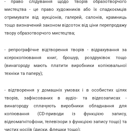
- право слідування щодо творів образотворчого
мистецтва - це право художників або їх спадкоємців
отримувати від аукціонів, галерей, салонів, крамниць
тощо визначений законом відсоток від ціни перепродажу
твору образотворчого мистецтва;
- репрографічне відтворення творів - відрахування за
ксерокопіювання книг, брошур, роздруківок тощо
(винагороду мають платити виробники копіювальної
техніки та паперу);
- відтворення у домашніх умовах і в особистих цілях
творів, зафіксованих в аудіо- та відеозаписах -
винагороду сплачують виробники обладнання для
копіювання (CD-приводи із функцією запису,
відеомагнітофони, телевізори з функцією запису тощо) та
чистих носіїв (диски, флешки тощо);