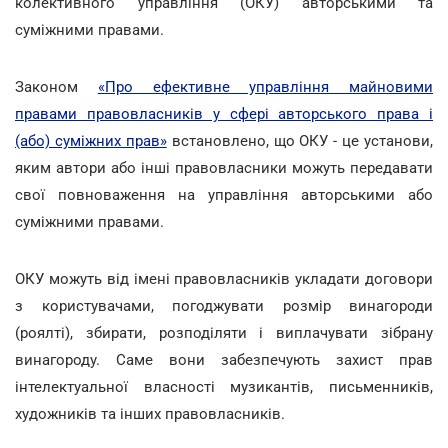
колективного управління (ОКУ) авторськими та
суміжними правами.
Законом
«Про ефективне управління майновими
правами правовласників у сфері авторського права і
(або) суміжних прав»
встановлено, що ОКУ - це установи,
яким автори або інші правовласники можуть передавати
свої повноваження на управління авторськими або
суміжними правами.
ОКУ можуть від імені правовласників укладати договори
з користувачами, погоджувати розмір винагороди
(роялті), збирати, розподіляти і виплачувати зібрану
винагороду. Саме вони забезпечують захист прав
інтелектуальної власності музикантів, письменників,
художників та інших правовласників.